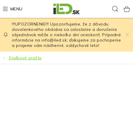
Prejsť
Hľad
na
obsah
!!!UPOZORNENIE!!! Upozorňujeme, že z dôvodu
LED osvetlenie
dovolenkového obdobia sa odoslanie a doručenie
objednávok môže o niekoľko dní oneskoriť. Prípadné
informácie na info@iled.sk; ďakujeme za pochopenie
LED baterky
a prajeme vám nádherné, oddychové leto!
LED čelovky
Diaľkové spúšte
Cyklistické osvetlenie
Akumulátory a batérie
Nabíjačky
Nože