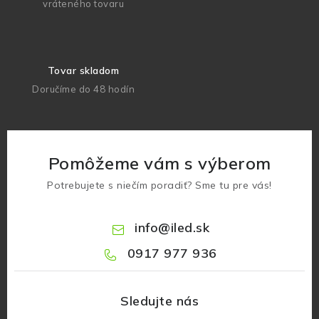
vráteného tovaru
Tovar skladom
Doručíme do 48 hodín
Pomôžeme vám s výberom
Potrebujete s niečím poradiť? Sme tu pre vás!
info
@
iled.sk
0917 977 936