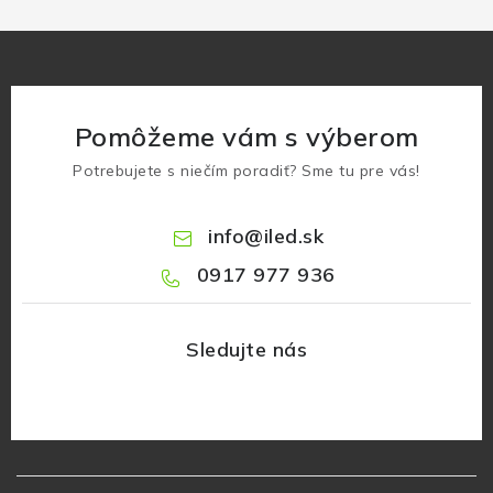
Pomôžeme vám s výberom
Potrebujete s niečím poradiť? Sme tu pre vás!
info
@
iled.sk
0917 977 936
Z
á