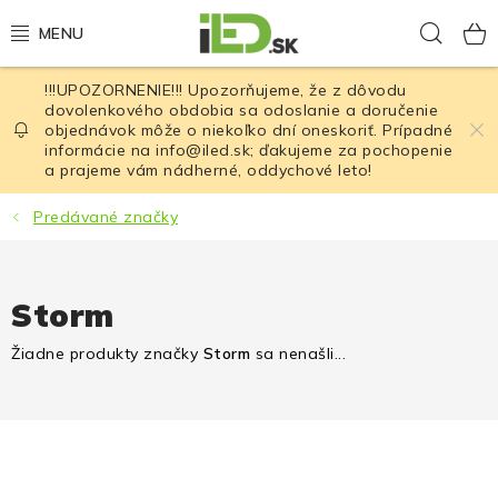
Prejsť
Hľad
na
obsah
!!!UPOZORNENIE!!! Upozorňujeme, že z dôvodu
LED osvetlenie
dovolenkového obdobia sa odoslanie a doručenie
objednávok môže o niekoľko dní oneskoriť. Prípadné
informácie na info@iled.sk; ďakujeme za pochopenie
LED baterky
a prajeme vám nádherné, oddychové leto!
LED čelovky
Predávané značky
Cyklistické osvetlenie
Storm
Akumulátory a batérie
Žiadne produkty značky
Storm
sa nenašli...
Nabíjačky
Nože