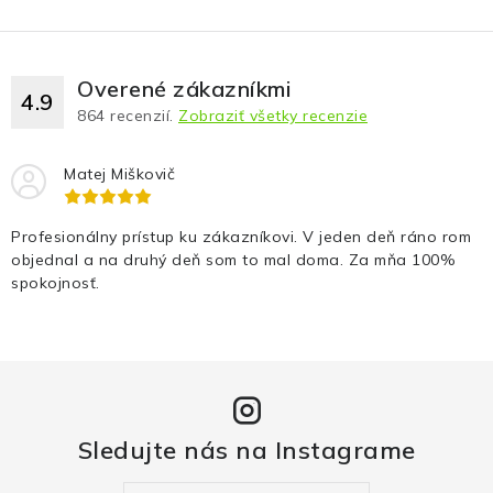
Fotopasce
Outdoor
Overené zákazníkmi
4.9
864
recenzií.
Zobraziť všetky recenzie
Termovízie a nočné videnia
Matej Miškovič
Tip na darček
Profesionálny prístup ku zákazníkovi. V jeden deň ráno rom
Výpredaj
objednal a na druhý deň som to mal doma. Za mňa 100%
spokojnosť.
Značky
O nás
Veľkoobchod
Obchodné podmienky
Ochrana osobných údajov
Blog
Kontakt
Sledujte nás na Instagrame