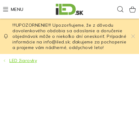
Prejsť
Hľad
na
obsah
!!!UPOZORNENIE!!! Upozorňujeme, že z dôvodu
LED osvetlenie
dovolenkového obdobia sa odoslanie a doručenie
objednávok môže o niekoľko dní oneskoriť. Prípadné
informácie na info@iled.sk; ďakujeme za pochopenie
LED baterky
a prajeme vám nádherné, oddychové leto!
LED čelovky
LED žiarovky
Cyklistické osvetlenie
Akumulátory a batérie
Nabíjačky
Nože