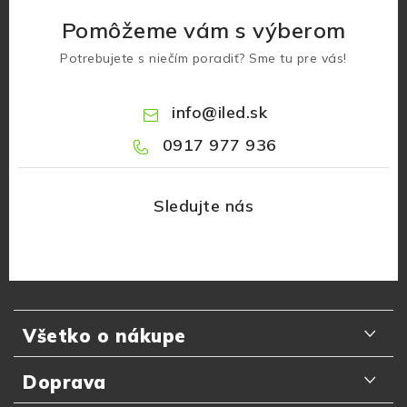
Pomôžeme vám s výberom
Potrebujete s niečím poradiť? Sme tu pre vás!
info
@
iled.sk
0917 977 936
Z
á
Všetko o nákupe
p
ä
Odporúčania zákazníkov
Doprava
t