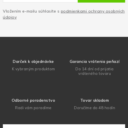
Vložením e-mailu súhlasíte s
podmienkami ochrany osobných
údajov
Darček k objednávke
Garancia vrátenia peňazí
K vybraným produktom
Do 14 dní od prijatia
vráteného tovaru
Odborné poradenstvo
Tovar skladom
Radi vám poradíme
Doručíme do 48 hodín