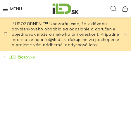
Prejsť
Hľad
na
obsah
!!!UPOZORNENIE!!! Upozorňujeme, že z dôvodu
LED osvetlenie
dovolenkového obdobia sa odoslanie a doručenie
objednávok môže o niekoľko dní oneskoriť. Prípadné
informácie na info@iled.sk; ďakujeme za pochopenie
LED baterky
a prajeme vám nádherné, oddychové leto!
LED čelovky
LED žiarovky
Cyklistické osvetlenie
Akumulátory a batérie
Nabíjačky
Nože