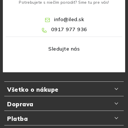
Potrebujete s niečím poradiť? Sme tu pre vás!
info
@
iled.sk
0917 977 936
Z
á
Všetko o nákupe
p
ä
Odporúčania zákazníkov
Doprava
t
Najčastejšie otázky
i
Doručenie kuriérom GLS
Platba
e
Prečo nakupovať u nás
Slovenská pošta