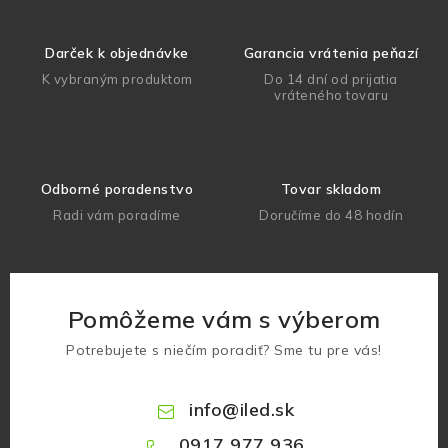
Darček k objednávke
Garancia vrátenia peňazí
K vybraným produktom
Do 14 dní od prijatia
vráteného tovaru
Odborné poradenstvo
Tovar skladom
Radi vám poradíme
Doručíme do 48 hodín
Pomôžeme vám s výberom
Potrebujete s niečím poradiť? Sme tu pre vás!
info
@
iled.sk
0917 977 936