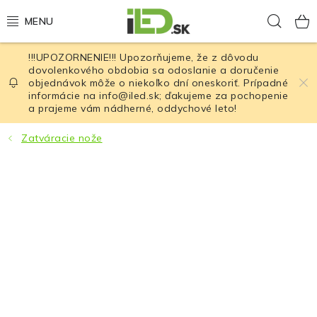
Prejsť
Hľad
na
obsah
!!!UPOZORNENIE!!! Upozorňujeme, že z dôvodu
LED osvetlenie
dovolenkového obdobia sa odoslanie a doručenie
objednávok môže o niekoľko dní oneskoriť. Prípadné
informácie na info@iled.sk; ďakujeme za pochopenie
LED baterky
a prajeme vám nádherné, oddychové leto!
LED čelovky
Zatváracie nože
Cyklistické osvetlenie
Akumulátory a batérie
Nabíjačky
Nože