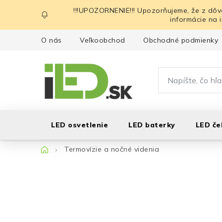
Prejsť
!!!UPOZORNENIE!!! Upozorňujeme, že z dôv
na
informácie na 
obsah
O nás
Veľkoobchod
Obchodné podmienky
LED osvetlenie
LED baterky
LED če
Domov
Termovízie a nočné videnia