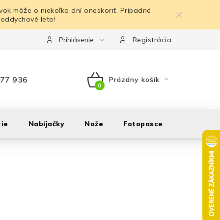
ok môže o niekoľko dní oneskoriť. Prípadné
 oddychové leto!
Prihlásenie
Registrácia
77 936
Prázdny košík
NÁKUPNÝ
KOŠÍK
ie
Nabíjačky
Nože
Fotopasce
Outdoor