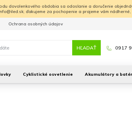
odu dovolenkového obdobia sa odoslanie a doručenie objednáv
info@iled.sk; ďakujeme za pochopenie a prajeme vám nádherné,
Ochrana osobných údajov
Blog
Kontakt
HĽADAŤ
0917 9
lovky
Cyklistické osvetlenie
Akumulátory a batér