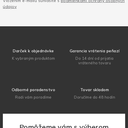
Vložením e-mailu súhlasíte s
podmienkami ochrany osobných
údajov
Darček k objednávke
Garancia vrátenia peňazí
K vybraným produktom
Do 14 dní od prijatia
vráteného tovaru
Odborné poradenstvo
Tovar skladom
Radi vám poradíme
Doručíme do 48 hodín
Pomôžeme vám s výberom