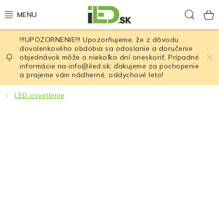
Prejsť
Hľad
na
obsah
!!!UPOZORNENIE!!! Upozorňujeme, že z dôvodu
LED osvetlenie
dovolenkového obdobia sa odoslanie a doručenie
objednávok môže o niekoľko dní oneskoriť. Prípadné
informácie na info@iled.sk; ďakujeme za pochopenie
LED baterky
a prajeme vám nádherné, oddychové leto!
LED čelovky
LED osvetlenie
Cyklistické osvetlenie
Akumulátory a batérie
Nabíjačky
Nože