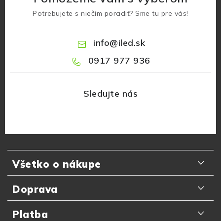
Potrebujete s niečím poradiť? Sme tu pre vás!
info
@
iled.sk
0917 977 936
Z
á
Všetko o nákupe
p
ä
Odporúčania zákazníkov
Doprava
t
Najčastejšie otázky
i
Doručenie kuriérom GLS
Platba