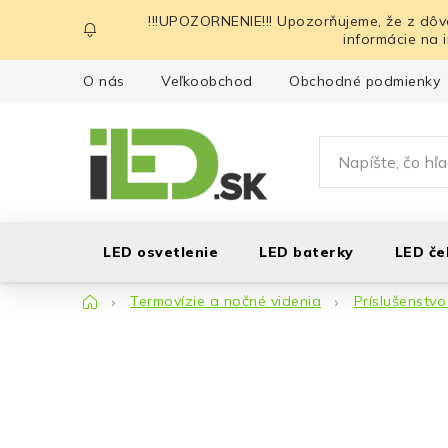
Prejsť
!!!UPOZORNENIE!!! Upozorňujeme, že z dôv
na
informácie na 
obsah
O nás
Veľkoobchod
Obchodné podmienky
LED osvetlenie
LED baterky
LED če
Domov
Termovízie a nočné videnia
Príslušenstvo