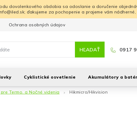
odu dovolenkového obdobia sa odoslanie a doručenie objednáv
info@iled.sk; ďakujeme za pochopenie a prajeme vám nádherné,
Ochrana osobných údajov
Blog
Kontakt
HĽADAŤ
0917 9
lovky
Cyklistické osvetlenie
Akumulátory a batér
 pre Termo. a Nočné videnia
Hikmicro/Hikvision