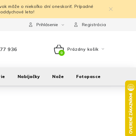
ok môže o niekoľko dní oneskoriť. Prípadné
 oddychové leto!
Prihlásenie
Registrácia
77 936
Prázdny košík
NÁKUPNÝ
KOŠÍK
ie
Nabíjačky
Nože
Fotopasce
Outdoor