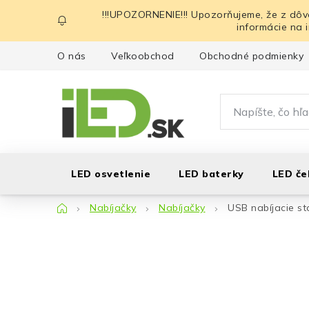
Prejsť
!!!UPOZORNENIE!!! Upozorňujeme, že z dôv
na
informácie na 
obsah
O nás
Veľkoobchod
Obchodné podmienky
LED osvetlenie
LED baterky
LED če
Domov
Nabíjačky
Nabíjačky
USB nabíjacie st