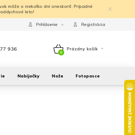
ok môže o niekoľko dní oneskoriť. Prípadné
 oddychové leto!
Prihlásenie
Registrácia
77 936
Prázdny košík
NÁKUPNÝ
KOŠÍK
ie
Nabíjačky
Nože
Fotopasce
Outdoor