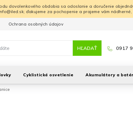
odu dovolenkového obdobia sa odoslanie a doručenie objednáv
info@iled.sk; ďakujeme za pochopenie a prajeme vám nádherné,
Ochrana osobných údajov
Blog
Kontakt
HĽADAŤ
0917 9
lovky
Cyklistické osvetlenie
Akumulátory a batér
anice