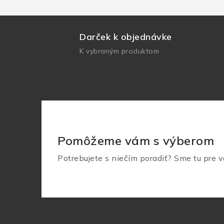
Darček k objednávke
K vybraným produktom
Pomôžeme vám s výberom
Potrebujete s niečím poradiť? Sme tu pre v
Z