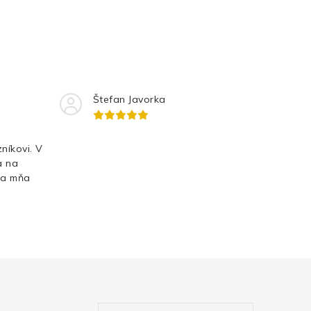
Štefan Javorka
níkovi. V
a na
Za mňa