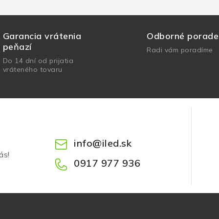
Garancia vrátenia
Odborné porade
peňazí
Radi vám poradíme
Do 14 dní od prijatia
vráteného tovaru
info
@
iled.sk
ás!
0917 977 936