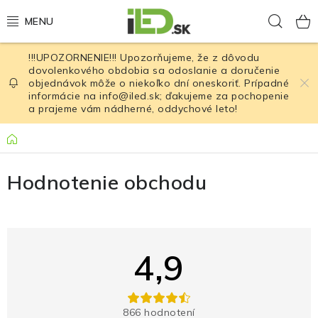
Prejsť
Hľad
na
obsah
!!!UPOZORNENIE!!! Upozorňujeme, že z dôvodu
LED osvetlenie
dovolenkového obdobia sa odoslanie a doručenie
objednávok môže o niekoľko dní oneskoriť. Prípadné
informácie na info@iled.sk; ďakujeme za pochopenie
LED baterky
a prajeme vám nádherné, oddychové leto!
LED čelovky
Domov
V
Cyklistické osvetlenie
Hodnotenie obchodu
ý
Akumulátory a batérie
p
i
Nabíjačky
4,9
s
h
Nože
o
866 hodnotení