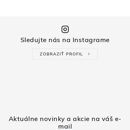
k
y
v
ý
p
Sledujte nás na Instagrame
i
s
u
ZOBRAZIŤ PROFIL
Aktuálne novinky a akcie na váš e-
mail