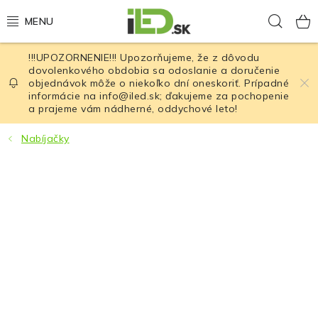
Prejsť
Hľad
na
obsah
!!!UPOZORNENIE!!! Upozorňujeme, že z dôvodu
LED osvetlenie
dovolenkového obdobia sa odoslanie a doručenie
objednávok môže o niekoľko dní oneskoriť. Prípadné
informácie na info@iled.sk; ďakujeme za pochopenie
LED baterky
a prajeme vám nádherné, oddychové leto!
LED čelovky
Nabíjačky
Cyklistické osvetlenie
Akumulátory a batérie
Nabíjačky
Nože