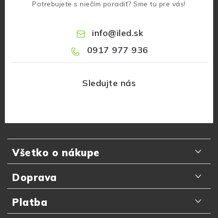
Potrebujete s niečím poradiť? Sme tu pre vás!
info
@
iled.sk
0917 977 936
Z
á
Všetko o nákupe
p
ä
Odporúčania zákazníkov
Doprava
t
Najčastejšie otázky
i
Doručenie kuriérom GLS
Platba
e
Prečo nakupovať u nás
Slovenská pošta