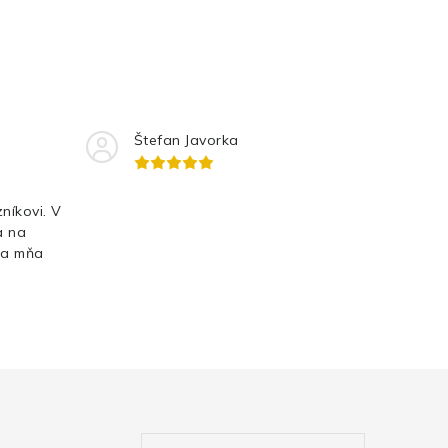
Štefan Javorka
níkovi. V
a na
Za mňa