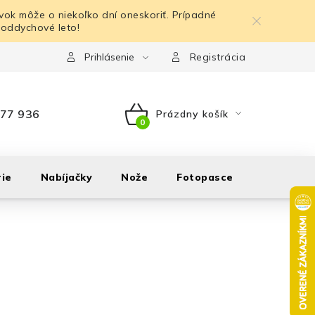
ok môže o niekoľko dní oneskoriť. Prípadné
 oddychové leto!
Prihlásenie
Registrácia
77 936
Prázdny košík
NÁKUPNÝ
KOŠÍK
ie
Nabíjačky
Nože
Fotopasce
Outdoor