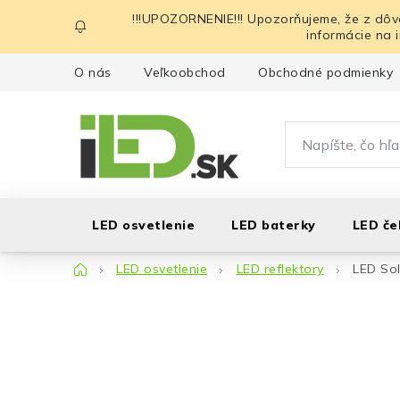
Prejsť
!!!UPOZORNENIE!!! Upozorňujeme, že z dôv
na
informácie na 
obsah
O nás
Veľkoobchod
Obchodné podmienky
LED osvetlenie
LED baterky
LED če
Domov
LED osvetlenie
LED reflektory
LED Sol