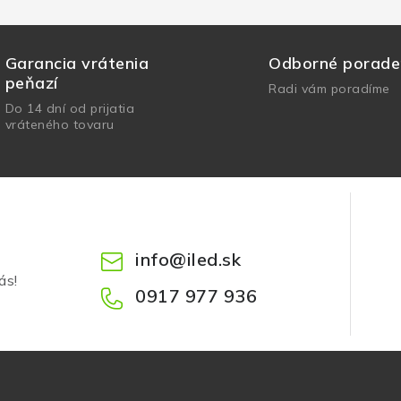
Garancia vrátenia
Odborné porade
peňazí
Radi vám poradíme
Do 14 dní od prijatia
vráteného tovaru
info
@
iled.sk
ás!
0917 977 936