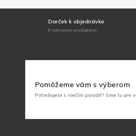
Darček k objednávke
K vybraným produktom
Pomôžeme vám s výberom
Potrebujete s niečím poradiť? Sme tu pre v
Z