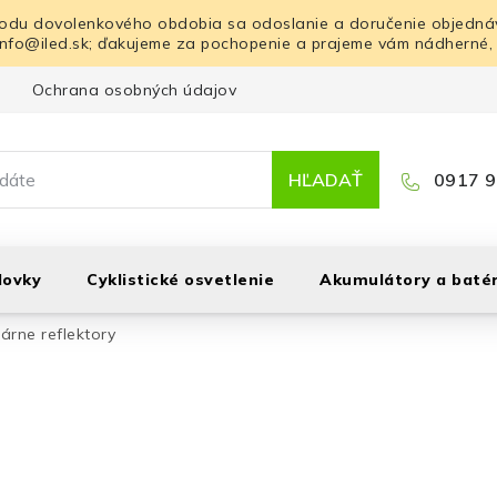
odu dovolenkového obdobia sa odoslanie a doručenie objednáv
info@iled.sk; ďakujeme za pochopenie a prajeme vám nádherné,
Ochrana osobných údajov
Blog
Kontakt
HĽADAŤ
0917 9
lovky
Cyklistické osvetlenie
Akumulátory a batér
árne reflektory