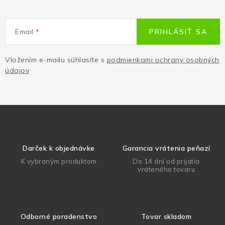
Email
PRIHLÁSIŤ SA
Vložením e-mailu súhlasíte s
podmienkami ochrany osobných
údajov
Darček k objednávke
Garancia vrátenia peňazí
K vybraným produktom
Do 14 dní od prijatia
vráteného tovaru
Odborné poradenstvo
Tovar skladom