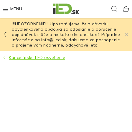
Prejsť
Hľad
na
obsah
!!!UPOZORNENIE!!! Upozorňujeme, že z dôvodu
LED osvetlenie
dovolenkového obdobia sa odoslanie a doručenie
objednávok môže o niekoľko dní oneskoriť. Prípadné
informácie na info@iled.sk; ďakujeme za pochopenie
LED baterky
a prajeme vám nádherné, oddychové leto!
LED čelovky
Kancelárske LED osvetlenie
Cyklistické osvetlenie
Akumulátory a batérie
Nabíjačky
Nože