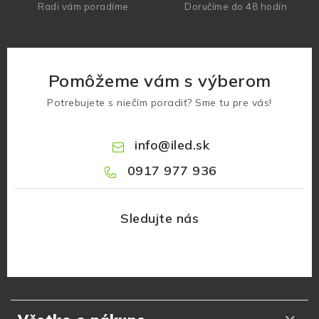
Radi vám poradíme
Doručíme do 48 hodín
Pomôžeme vám s výberom
Potrebujete s niečím poradiť? Sme tu pre vás!
info
@
iled.sk
0917 977 936
Z
á