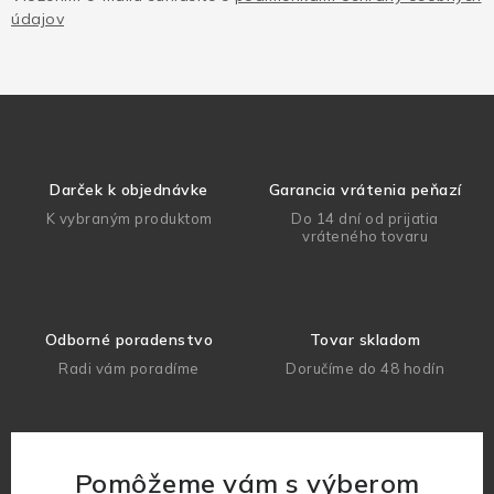
údajov
Darček k objednávke
Garancia vrátenia peňazí
K vybraným produktom
Do 14 dní od prijatia
vráteného tovaru
Odborné poradenstvo
Tovar skladom
Radi vám poradíme
Doručíme do 48 hodín
Pomôžeme vám s výberom