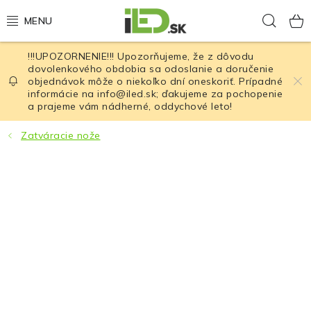
Prejsť
Hľad
na
obsah
!!!UPOZORNENIE!!! Upozorňujeme, že z dôvodu
LED osvetlenie
dovolenkového obdobia sa odoslanie a doručenie
objednávok môže o niekoľko dní oneskoriť. Prípadné
informácie na info@iled.sk; ďakujeme za pochopenie
LED baterky
a prajeme vám nádherné, oddychové leto!
LED čelovky
Zatváracie nože
Cyklistické osvetlenie
Akumulátory a batérie
Nabíjačky
Nože