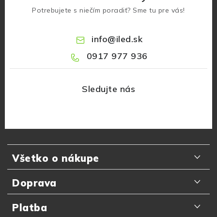
Potrebujete s niečím poradiť? Sme tu pre vás!
info
@
iled.sk
0917 977 936
Z
á
Všetko o nákupe
p
ä
Odporúčania zákazníkov
Doprava
t
Najčastejšie otázky
i
Doručenie kuriérom GLS
Platba
e
Prečo nakupovať u nás