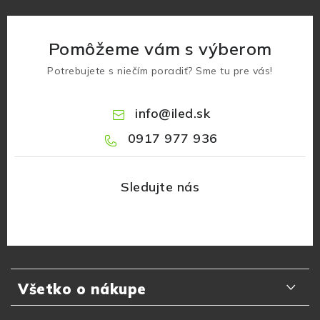
Pomôžeme vám s výberom
Potrebujete s niečím poradiť? Sme tu pre vás!
info
@
iled.sk
0917 977 936
Z
á
Všetko o nákupe
p
ä
Odporúčania zákazníkov