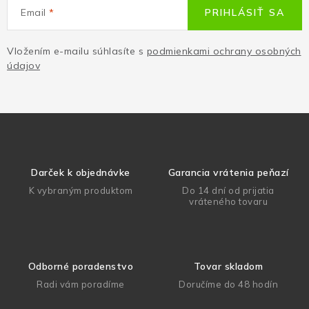
Email
PRIHLÁSIŤ SA
Vložením e-mailu súhlasíte s
podmienkami ochrany osobných
údajov
Darček k objednávke
Garancia vrátenia peňazí
K vybraným produktom
Do 14 dní od prijatia
vráteného tovaru
Odborné poradenstvo
Tovar skladom
Radi vám poradíme
Doručíme do 48 hodín