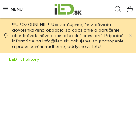
Prejsť
Hľad
na
obsah
!!!UPOZORNENIE!!! Upozorňujeme, že z dôvodu
LED osvetlenie
dovolenkového obdobia sa odoslanie a doručenie
objednávok môže o niekoľko dní oneskoriť. Prípadné
informácie na info@iled.sk; ďakujeme za pochopenie
LED baterky
a prajeme vám nádherné, oddychové leto!
LED čelovky
LED reflektory
Cyklistické osvetlenie
Akumulátory a batérie
Nabíjačky
Nože