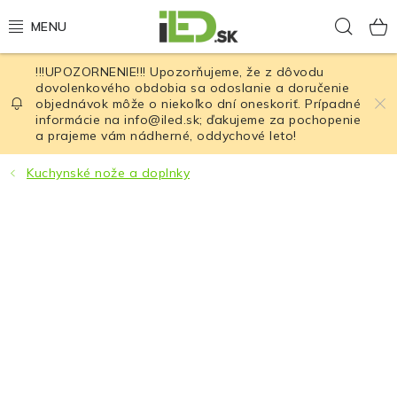
Prejsť
Hľad
na
obsah
!!!UPOZORNENIE!!! Upozorňujeme, že z dôvodu
LED osvetlenie
dovolenkového obdobia sa odoslanie a doručenie
objednávok môže o niekoľko dní oneskoriť. Prípadné
informácie na info@iled.sk; ďakujeme za pochopenie
LED baterky
a prajeme vám nádherné, oddychové leto!
LED čelovky
Kuchynské nože a doplnky
Cyklistické osvetlenie
Akumulátory a batérie
Nabíjačky
Nože