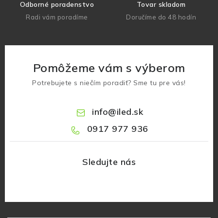
Odborné poradenstvo
Tovar skladom
Radi vám poradíme
Doručíme do 48 hodín
Pomôžeme vám s výberom
Potrebujete s niečím poradiť? Sme tu pre vás!
info
@
iled.sk
0917 977 936
Z