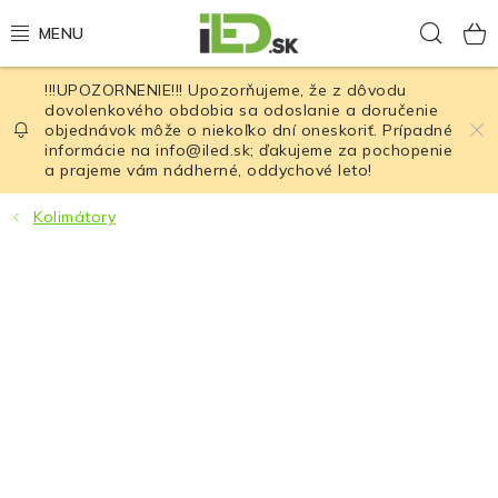
Prejsť
Hľad
na
obsah
!!!UPOZORNENIE!!! Upozorňujeme, že z dôvodu
LED osvetlenie
dovolenkového obdobia sa odoslanie a doručenie
objednávok môže o niekoľko dní oneskoriť. Prípadné
informácie na info@iled.sk; ďakujeme za pochopenie
LED baterky
a prajeme vám nádherné, oddychové leto!
LED čelovky
Kolimátory
Cyklistické osvetlenie
Akumulátory a batérie
Nabíjačky
Nože