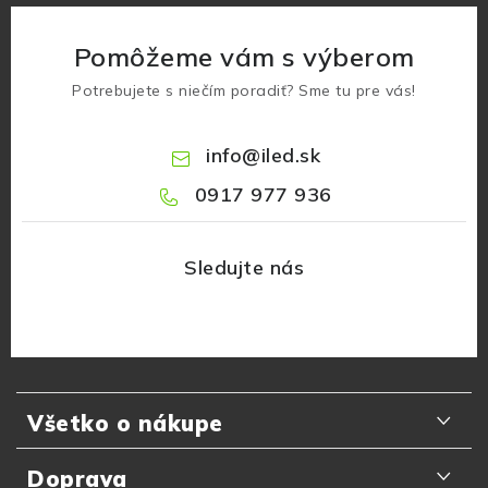
Pomôžeme vám s výberom
Potrebujete s niečím poradiť? Sme tu pre vás!
info
@
iled.sk
0917 977 936
Z
á
Všetko o nákupe
p
ä
Odporúčania zákazníkov
Doprava