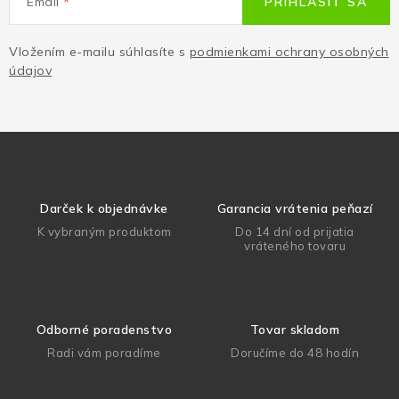
Email
PRIHLÁSIŤ SA
Vložením e-mailu súhlasíte s
podmienkami ochrany osobných
údajov
Darček k objednávke
Garancia vrátenia peňazí
K vybraným produktom
Do 14 dní od prijatia
vráteného tovaru
Odborné poradenstvo
Tovar skladom
Radi vám poradíme
Doručíme do 48 hodín