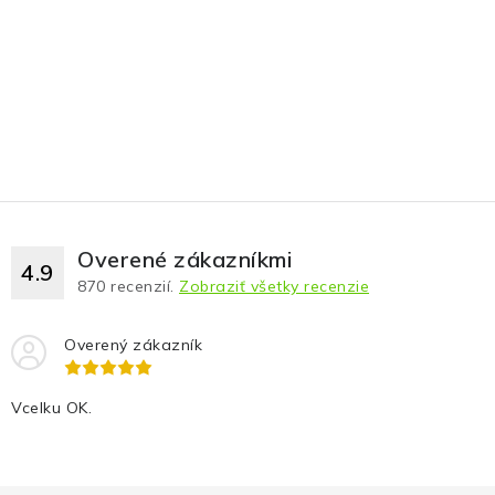
Fotopasce
Outdoor
Termovízie a nočné videnia
Tip na darček
Výpredaj
Overené zákazníkmi
4.9
870
recenzií.
Zobraziť všetky recenzie
Značky
Overený zákazník
O nás
Veľkoobchod
Obchodné podmienky
Vcelku OK.
Ochrana osobných údajov
Blog
Kontakt