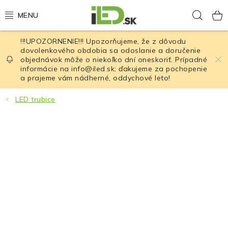
Prejsť
Hľad
na
obsah
!!!UPOZORNENIE!!! Upozorňujeme, že z dôvodu
LED osvetlenie
dovolenkového obdobia sa odoslanie a doručenie
objednávok môže o niekoľko dní oneskoriť. Prípadné
informácie na info@iled.sk; ďakujeme za pochopenie
LED baterky
a prajeme vám nádherné, oddychové leto!
LED čelovky
LED trubice
Cyklistické osvetlenie
Akumulátory a batérie
Nabíjačky
Nože