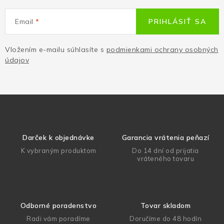
Email
PRIHLÁSIŤ SA
Vložením e-mailu súhlasíte s
podmienkami ochrany osobných
údajov
Darček k objednávke
Garancia vrátenia peňazí
K vybraným produktom
Do 14 dní od prijatia
vráteného tovaru
Odborné poradenstvo
Tovar skladom
Radi vám poradíme
Doručíme do 48 hodín