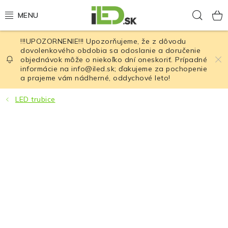
Prejsť
Hľad
na
obsah
!!!UPOZORNENIE!!! Upozorňujeme, že z dôvodu
LED osvetlenie
dovolenkového obdobia sa odoslanie a doručenie
objednávok môže o niekoľko dní oneskoriť. Prípadné
informácie na info@iled.sk; ďakujeme za pochopenie
LED baterky
a prajeme vám nádherné, oddychové leto!
LED čelovky
LED trubice
Cyklistické osvetlenie
Akumulátory a batérie
Nabíjačky
Nože