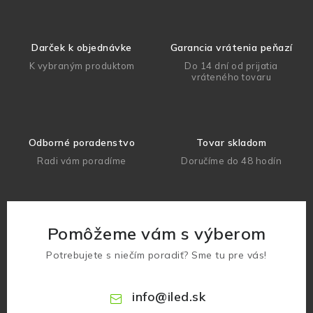
Darček k objednávke
Garancia vrátenia peňazí
K vybraným produktom
Do 14 dní od prijatia
vráteného tovaru
Odborné poradenstvo
Tovar skladom
Radi vám poradíme
Doručíme do 48 hodín
Pomôžeme vám s výberom
Potrebujete s niečím poradiť? Sme tu pre vás!
info
@
iled.sk