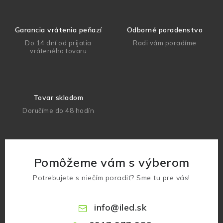
Garancia vrátenia peňazí
Odborné poradenstvo
Do 14 dní od prijatia
Radi vám poradíme
vráteného tovaru
Tovar skladom
Doručíme do 48 hodín
Pomôžeme vám s výberom
Potrebujete s niečím poradiť? Sme tu pre vás!
info
@
iled.sk