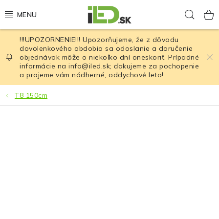
Prejsť
Hľad
na
obsah
!!!UPOZORNENIE!!! Upozorňujeme, že z dôvodu
LED osvetlenie
dovolenkového obdobia sa odoslanie a doručenie
objednávok môže o niekoľko dní oneskoriť. Prípadné
informácie na info@iled.sk; ďakujeme za pochopenie
LED baterky
a prajeme vám nádherné, oddychové leto!
LED čelovky
T8 150cm
Cyklistické osvetlenie
Akumulátory a batérie
Nabíjačky
Nože