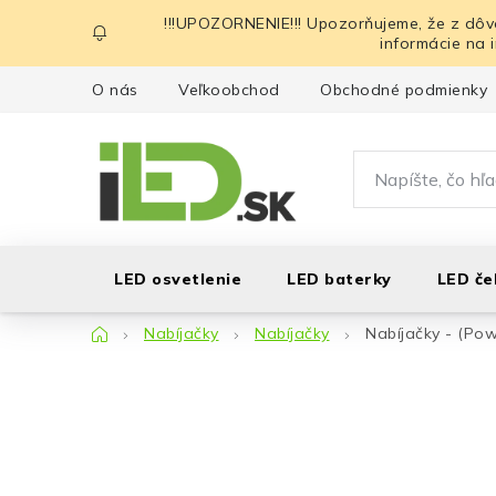
Prejsť
!!!UPOZORNENIE!!! Upozorňujeme, že z dôv
na
informácie na 
obsah
O nás
Veľkoobchod
Obchodné podmienky
LED osvetlenie
LED baterky
LED če
Domov
Nabíjačky
Nabíjačky
Nabíjačky - (Po