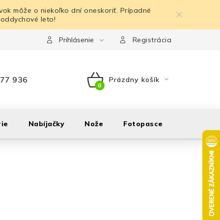
ok môže o niekoľko dní oneskoriť. Prípadné
 oddychové leto!
Prihlásenie
Registrácia
77 936
Prázdny košík
NÁKUPNÝ
KOŠÍK
ie
Nabíjačky
Nože
Fotopasce
Outdoor