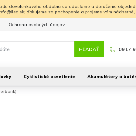
odu dovolenkového obdobia sa odoslanie a doručenie objednáv
info@iled.sk; ďakujeme za pochopenie a prajeme vám nádherné,
Ochrana osobných údajov
Blog
Kontakt
HĽADAŤ
0917 9
lovky
Cyklistické osvetlenie
Akumulátory a batér
werbank)