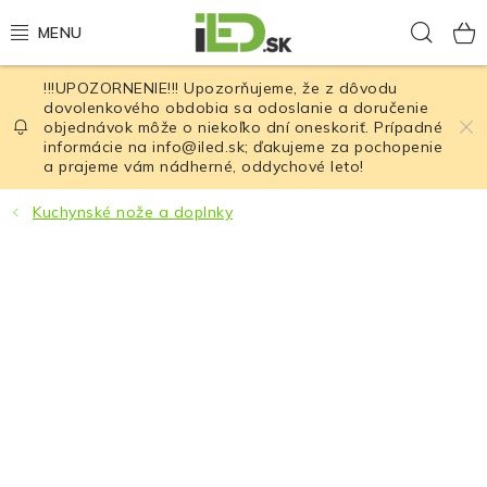
Prejsť
Hľad
na
obsah
!!!UPOZORNENIE!!! Upozorňujeme, že z dôvodu
LED osvetlenie
dovolenkového obdobia sa odoslanie a doručenie
objednávok môže o niekoľko dní oneskoriť. Prípadné
informácie na info@iled.sk; ďakujeme za pochopenie
LED baterky
a prajeme vám nádherné, oddychové leto!
LED čelovky
Kuchynské nože a doplnky
Cyklistické osvetlenie
Akumulátory a batérie
Nabíjačky
Nože