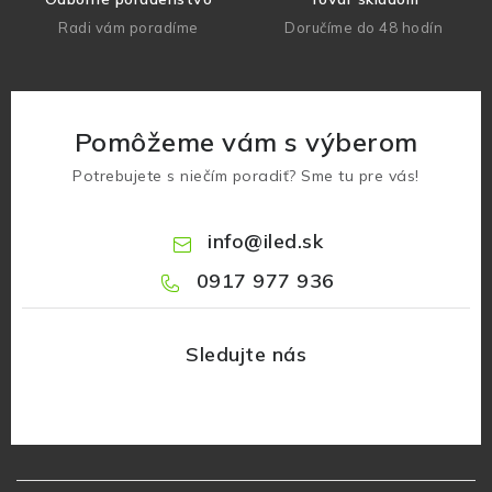
Radi vám poradíme
Doručíme do 48 hodín
Pomôžeme vám s výberom
Potrebujete s niečím poradiť? Sme tu pre vás!
info
@
iled.sk
0917 977 936
Z
á