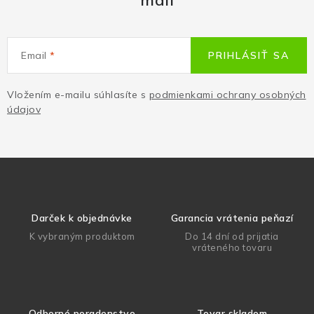
mail
Email
PRIHLÁSIŤ SA
Vložením e-mailu súhlasíte s
podmienkami ochrany osobných
údajov
Darček k objednávke
Garancia vrátenia peňazí
K vybraným produktom
Do 14 dní od prijatia
vráteného tovaru
Odborné poradenstvo
Tovar skladom