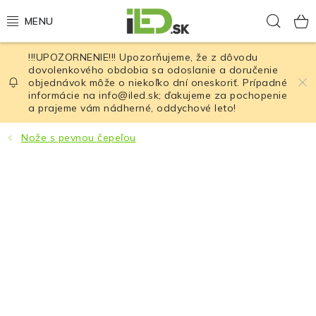
Prejsť
Hľad
na
obsah
!!!UPOZORNENIE!!! Upozorňujeme, že z dôvodu
LED osvetlenie
dovolenkového obdobia sa odoslanie a doručenie
objednávok môže o niekoľko dní oneskoriť. Prípadné
informácie na info@iled.sk; ďakujeme za pochopenie
LED baterky
a prajeme vám nádherné, oddychové leto!
LED čelovky
Nože s pevnou čepeľou
Cyklistické osvetlenie
Akumulátory a batérie
Nabíjačky
Nože