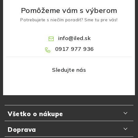
Pomôžeme vám s výberom
Potrebujete s niečím poradiť? Sme tu pre vás!
info
@
iled.sk
0917 977 936
Z
á
Všetko o nákupe
p
ä
Odporúčania zákazníkov
Doprava
t