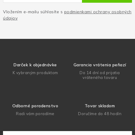
Vložením e-mailu súhlasíte s
podmienkami ochrany osobných
údajov
Darček k objednávke
Garancia vrátenia peňazí
K vybraným produktom
Do 14 dní od prijatia
vráteného tovaru
Odborné poradenstvo
Tovar skladom
Radi vám poradíme
Doručíme do 48 hodín