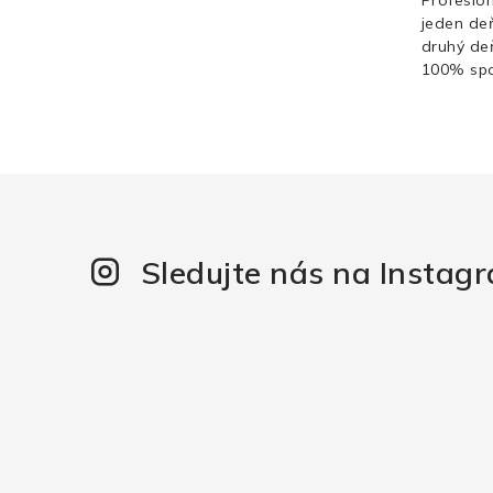
jeden de
druhý de
100% spo
Sledujte nás na Instag