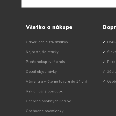
Z
á
Všetko o nákupe
Dop
p
ä
Odporúčania zákazníkov
Doru
t
Najčastejšie otázky
Slov
i
Prečo nakupovať u nás
Pack
e
Detail objednávky
Zási
Výmena a vrátenie tovaru do 14 dní
Osob
Reklamačný poriadok
Ochrana osobných údajov
Obchodné podmienky