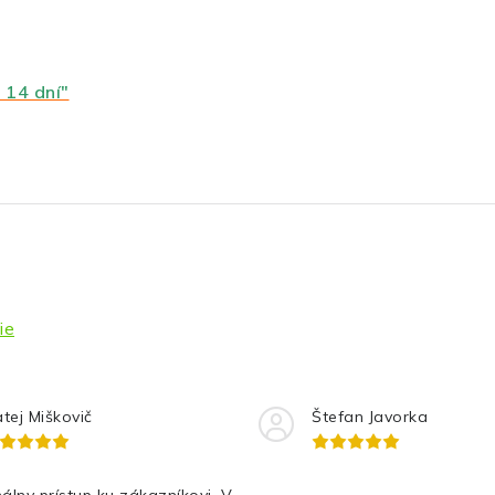
 14 dní"
ie
tej Miškovič
Štefan Javorka
álny prístup ku zákazníkovi. V