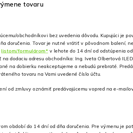
 výmene tovaru
ajúcemu/obchodníkovi bez uvedenia dôvodu. Kupujúci je p
ňa doručenia. Tovar je nutné vrátiť v pôvodnom balení, n
m
listom/formulárom
*
v lehote do 14 dní od odstúpenia o
ť na dodaciu adresu obchodníka: Ing. Iveta Olbertová ILE
lané na dobierku neakceptujeme a nebudú prebraté. Predá
vráteného tovaru na Vami uvedené číslo účtu.
úpení od zmluvy oznámiť predávajúcemu
vopred na e-mailov
vom období do 14 dní od dňa doručenia. Pre výmenu je p