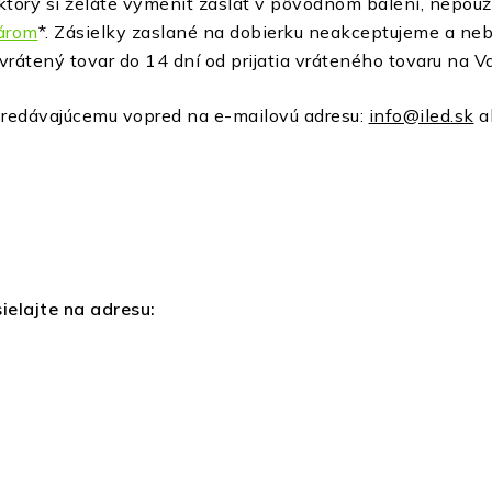
, ktorý si želáte vymeniť zaslať v pôvodnom balení, nepo
lárom
*. Zásielky zaslané na dobierku neakceptujeme a neb
 vrátený tovar do 14 dní od prijatia vráteného tovaru na V
 predávajúcemu vopred na e-mailovú adresu:
info@iled.sk
al
ielajte na adresu: