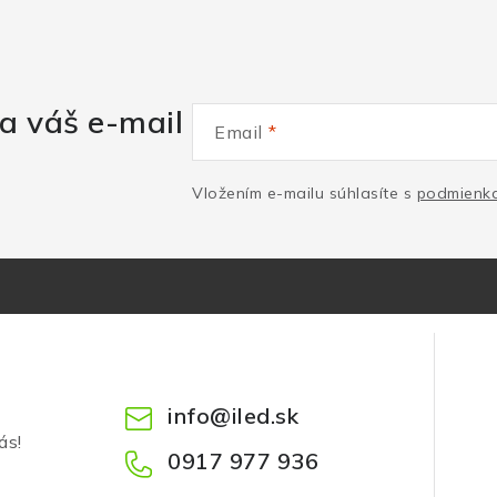
a váš e-mail
Email
Vložením e-mailu súhlasíte s
podmienka
info
@
iled.sk
ás!
0917 977 936