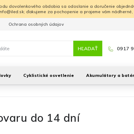
odu dovolenkového obdobia sa odoslanie a doručenie objednáv
info@iled.sk; ďakujeme za pochopenie a prajeme vám nádherné,
Ochrana osobných údajov
Blog
Kontakt
HĽADAŤ
0917 9
lovky
Cyklistické osvetlenie
Akumulátory a batér
ovaru do 14 dní