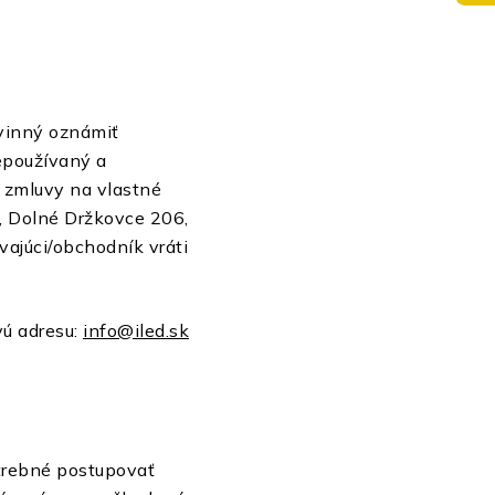
ovinný oznámiť
epoužívaný a
d zmluvy na vlastné
D, Dolné Držkovce 206,
vajúci/obchodník vráti
ú adresu:
info@iled.sk
otrebné postupovať