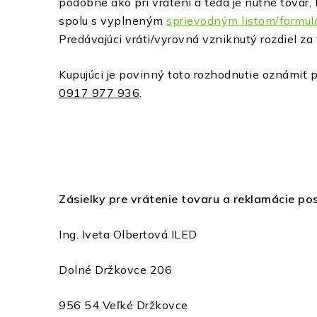
podobne ako pri vrátení a teda je nutné tovar
spolu s vyplneným
sprievodným listom/formu
Predávajúci vráti/vyrovná vzniknutý rozdiel za
Kupujúci je povinný toto rozhodnutie oznámiť
0917 977 936
.
Zásielky pre vrátenie tovaru a reklamácie pos
Ing. Iveta Olbertová ILED
Dolné Držkovce 206
956 54 Veľké Držkovce