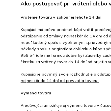
Ako postupovať pri vrátení alebo
Vrátenie tovaru v zákonnej lehote 14 dní
Kupujúci má právo predmet kúpi vrátiť predáv
odstúpenie od zmluvy najneskôr do 14 dní od d
nepoškodený spolu s vyplneným sprievodný
náklady spolu s originálom dokladu o kúpe spä
956 54 (ale nie formou dobierky) Zásielky zas
čiastku za vrátený tovar do 14 dní od prijatia 
Kupujúci je povinný svoje rozhodnutie o odst
najneskôr do 14 dní od prevzatia tovaru.
Výme
na tovaru
Predávajúci umožňuje aj výmenu tovaru v časo