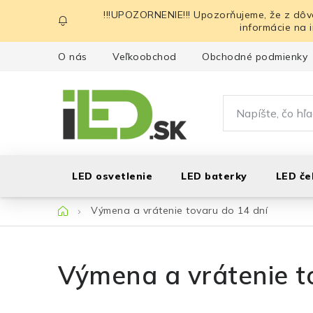
Prejsť
!!!UPOZORNENIE!!! Upozorňujeme, že z dôv
na
informácie na 
obsah
O nás
Veľkoobchod
Obchodné podmienky
LED osvetlenie
LED baterky
LED če
Domov
Výmena a vrátenie tovaru do 14 dní
Výmena a vrátenie t