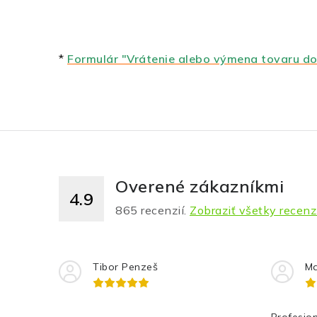
*
Formulár "Vrátenie alebo výmena tovaru do
Overené zákazníkmi
4.9
865
recenzií.
Zobraziť všetky recenz
Tibor Penzeš
Ma
Profesion