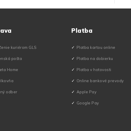
rava
Platba
čenie kuriérom GLS
Platba kartou online
enská pošta
Platba na dobierku
eta Home
Platba v hotovosti
elkovňa
Online bankové prevody
ný odber
Apple Pay
Google Pay