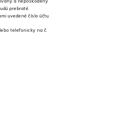
užívaný a nepoškodený
udú prebraté.
ami uvedené číslo účtu.
ebo telefonicky na č.