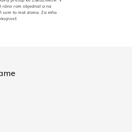
ň ráno rom objednal a na
ň som to mal doma. Za mňa
kojnosť.
rame