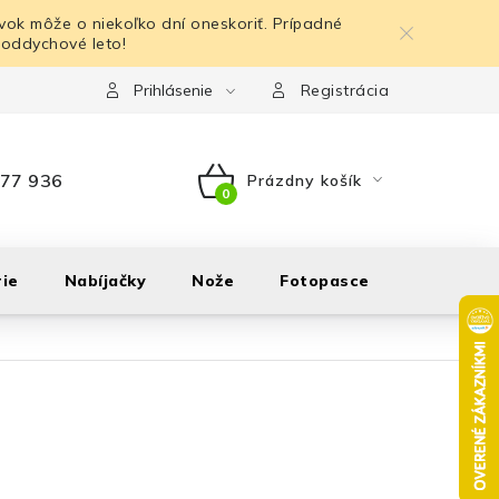
ok môže o niekoľko dní oneskoriť. Prípadné
 oddychové leto!
Prihlásenie
Registrácia
77 936
Prázdny košík
NÁKUPNÝ
KOŠÍK
ie
Nabíjačky
Nože
Fotopasce
Outdoor