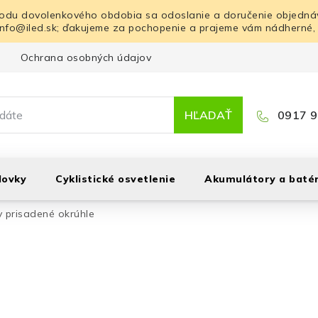
odu dovolenkového obdobia sa odoslanie a doručenie objednáv
info@iled.sk; ďakujeme za pochopenie a prajeme vám nádherné,
Ochrana osobných údajov
Blog
Kontakt
HĽADAŤ
0917 9
lovky
Cyklistické osvetlenie
Akumulátory a batér
 prisadené okrúhle