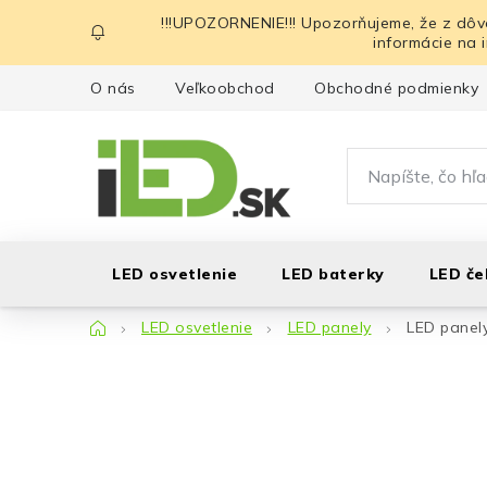
Prejsť
!!!UPOZORNENIE!!! Upozorňujeme, že z dôv
na
informácie na 
obsah
O nás
Veľkoobchod
Obchodné podmienky
LED osvetlenie
LED baterky
LED če
Domov
LED osvetlenie
LED panely
LED panely