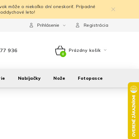
ok môže o niekoľko dní oneskoriť. Prípadné
 oddychové leto!
Prihlásenie
Registrácia
77 936
Prázdny košík
NÁKUPNÝ
KOŠÍK
ie
Nabíjačky
Nože
Fotopasce
Outdoor