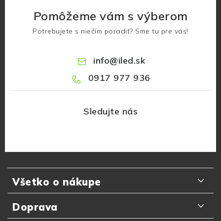
Pomôžeme vám s výberom
Potrebujete s niečím poradiť? Sme tu pre vás!
info
@
iled.sk
0917 977 936
Z
á
Všetko o nákupe
p
ä
Odporúčania zákazníkov
Doprava
t
Najčastejšie otázky