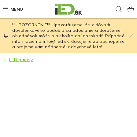
Prejsť
Hľad
na
obsah
!!!UPOZORNENIE!!! Upozorňujeme, že z dôvodu
LED osvetlenie
dovolenkového obdobia sa odoslanie a doručenie
objednávok môže o niekoľko dní oneskoriť. Prípadné
informácie na info@iled.sk; ďakujeme za pochopenie
LED baterky
a prajeme vám nádherné, oddychové leto!
LED čelovky
LED panely
Cyklistické osvetlenie
Akumulátory a batérie
Nabíjačky
Nože