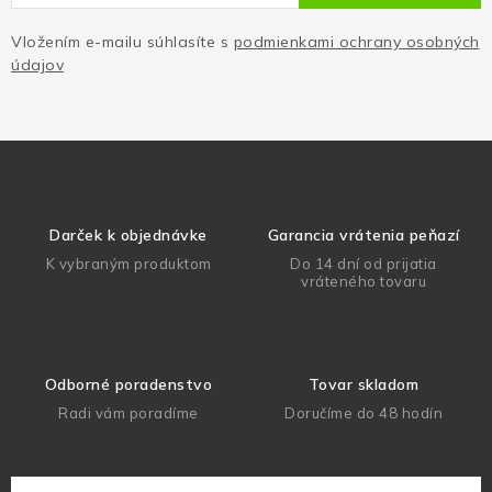
Vložením e-mailu súhlasíte s
podmienkami ochrany osobných
údajov
Darček k objednávke
Garancia vrátenia peňazí
K vybraným produktom
Do 14 dní od prijatia
vráteného tovaru
Odborné poradenstvo
Tovar skladom
Radi vám poradíme
Doručíme do 48 hodín