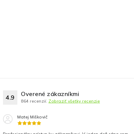
Overené zákazníkmi
4.9
864
recenzií.
Zobraziť všetky recenzie
Matej Miškovič
Profesionálny prístup ku zákazníkovi. V jeden deň ráno rom