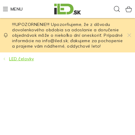
Prejsť
Hľad
na
obsah
!!!UPOZORNENIE!!! Upozorňujeme, že z dôvodu
LED osvetlenie
dovolenkového obdobia sa odoslanie a doručenie
objednávok môže o niekoľko dní oneskoriť. Prípadné
informácie na info@iled.sk; ďakujeme za pochopenie
LED baterky
a prajeme vám nádherné, oddychové leto!
LED čelovky
LED čelovky
Cyklistické osvetlenie
Akumulátory a batérie
Nabíjačky
Nože