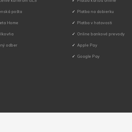
čenie kuriérom GLS
Platba kartou online
enská pošta
Platba na dobierku
eta Home
Platba v hotovosti
elkovňa
Online bankové prevody
ný odber
Apple Pay
Google Pay