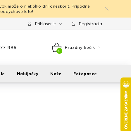
ok môže o niekoľko dní oneskoriť. Prípadné
 oddychové leto!
Prihlásenie
Registrácia
77 936
Prázdny košík
NÁKUPNÝ
KOŠÍK
ie
Nabíjačky
Nože
Fotopasce
Outdoor