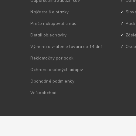
ä
Odporúčania zákazníkov
Doru
t
Najčastejšie otázky
Slov
i
Prečo nakupovať u nás
Pack
e
Detail objednávky
Zási
Výmena a vrátenie tovaru do 14 dní
Osob
Reklamačný poriadok
Ochrana osobných údajov
Obchodné podmienky
Veľkoobchod