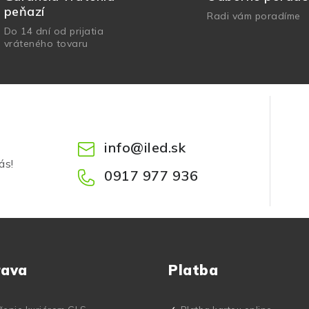
peňazí
Radi vám poradíme
Do 14 dní od prijatia
vráteného tovaru
info
@
iled.sk
ás!
0917 977 936
rava
Platba