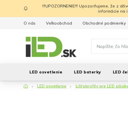
Prejsť
!!!UPOZORNENIE!!! Upozorňujeme, že z dôv
na
informácie na 
obsah
O nás
Veľkoobchod
Obchodné podmienky
LED osvetlenie
LED baterky
LED če
Domov
LED osvetlenie
Lišty/profily pre LED pásik