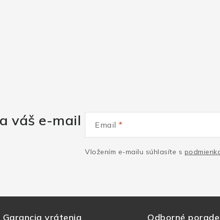
a váš e-mail
Email
Vložením e-mailu súhlasíte s
podmienka
Garancia vrátenia
Odborné porade