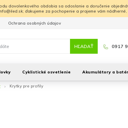
odu dovolenkového obdobia sa odoslanie a doručenie objednáv
info@iled.sk; ďakujeme za pochopenie a prajeme vám nádherné,
Ochrana osobných údajov
Blog
Kontakt
HĽADAŤ
0917 9
lovky
Cyklistické osvetlenie
Akumulátory a batér
y
Krytky pre profily