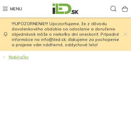
Prejsť
Hľad
na
obsah
!!!UPOZORNENIE!!! Upozorňujeme, že z dôvodu
LED osvetlenie
dovolenkového obdobia sa odoslanie a doručenie
objednávok môže o niekoľko dní oneskoriť. Prípadné
informácie na info@iled.sk; ďakujeme za pochopenie
LED baterky
a prajeme vám nádherné, oddychové leto!
LED čelovky
Nabíjačky
Cyklistické osvetlenie
Akumulátory a batérie
Nabíjačky
Nože