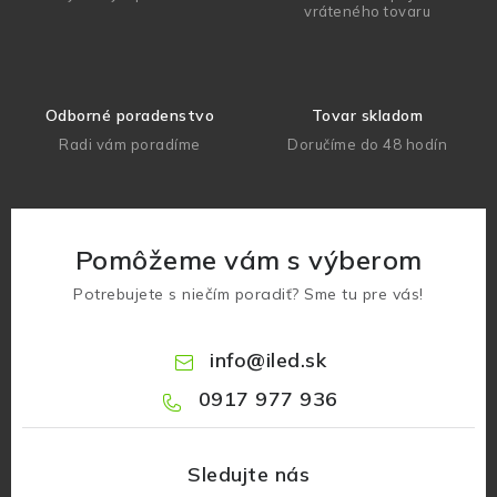
vráteného tovaru
Odborné poradenstvo
Tovar skladom
Radi vám poradíme
Doručíme do 48 hodín
Pomôžeme vám s výberom
Potrebujete s niečím poradiť? Sme tu pre vás!
info
@
iled.sk
0917 977 936