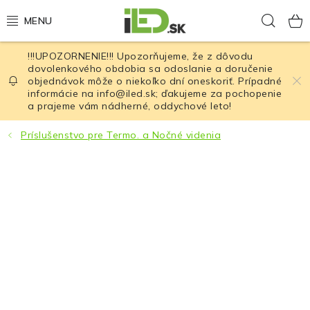
Prejsť
Hľad
na
obsah
!!!UPOZORNENIE!!! Upozorňujeme, že z dôvodu
LED osvetlenie
dovolenkového obdobia sa odoslanie a doručenie
objednávok môže o niekoľko dní oneskoriť. Prípadné
informácie na info@iled.sk; ďakujeme za pochopenie
LED baterky
a prajeme vám nádherné, oddychové leto!
LED čelovky
Príslušenstvo pre Termo. a Nočné videnia
Cyklistické osvetlenie
Akumulátory a batérie
Nabíjačky
Nože