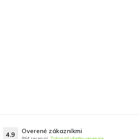
Overené zákazníkmi
4.9
864
recenzií.
Zobraziť všetky recenzie