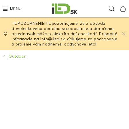
Prejsť
Hľad
na
obsah
!!!UPOZORNENIE!!! Upozorňujeme, že z dôvodu
LED osvetlenie
dovolenkového obdobia sa odoslanie a doručenie
objednávok môže o niekoľko dní oneskoriť. Prípadné
informácie na info@iled.sk; ďakujeme za pochopenie
LED baterky
a prajeme vám nádherné, oddychové leto!
LED čelovky
Outdoor
Cyklistické osvetlenie
Akumulátory a batérie
Nabíjačky
Nože