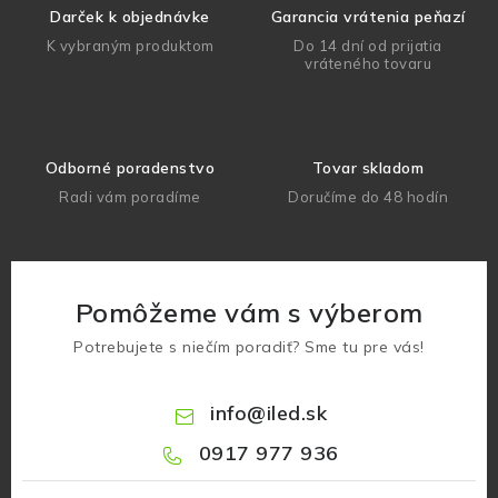
Darček k objednávke
Garancia vrátenia peňazí
K vybraným produktom
Do 14 dní od prijatia
vráteného tovaru
Odborné poradenstvo
Tovar skladom
Radi vám poradíme
Doručíme do 48 hodín
Pomôžeme vám s výberom
Potrebujete s niečím poradiť? Sme tu pre vás!
info
@
iled.sk
0917 977 936