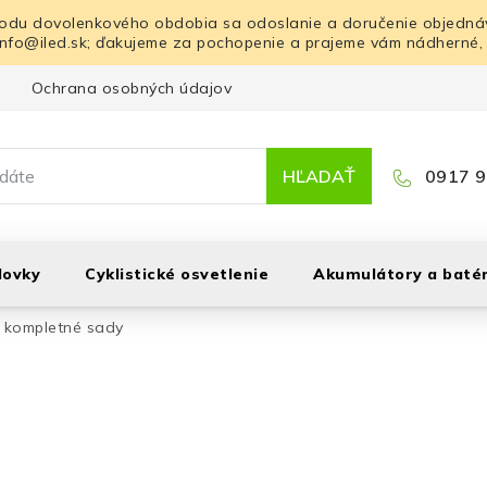
odu dovolenkového obdobia sa odoslanie a doručenie objednáv
info@iled.sk; ďakujeme za pochopenie a prajeme vám nádherné,
Ochrana osobných údajov
Blog
Kontakt
HĽADAŤ
0917 9
lovky
Cyklistické osvetlenie
Akumulátory a batér
 kompletné sady