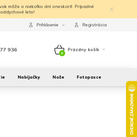
ok môže o niekoľko dní oneskoriť. Prípadné
 oddychové leto!
Prihlásenie
Registrácia
77 936
Prázdny košík
NÁKUPNÝ
KOŠÍK
ie
Nabíjačky
Nože
Fotopasce
Outdoor