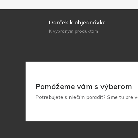
Darček k objednávke
K vybraným produktom
Pomôžeme vám s výberom
Potrebujete s niečím poradiť? Sme tu pre v
Z