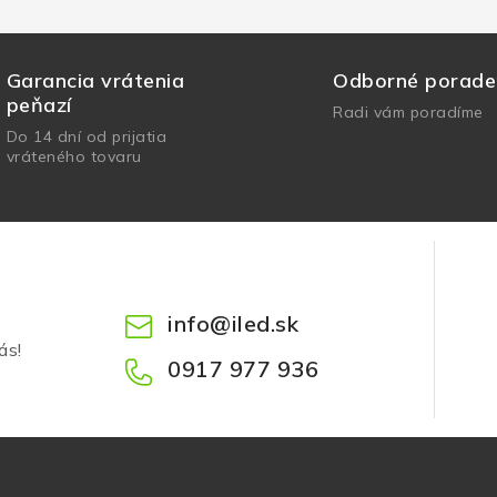
Garancia vrátenia
Odborné porade
peňazí
Radi vám poradíme
Do 14 dní od prijatia
vráteného tovaru
info
@
iled.sk
ás!
0917 977 936