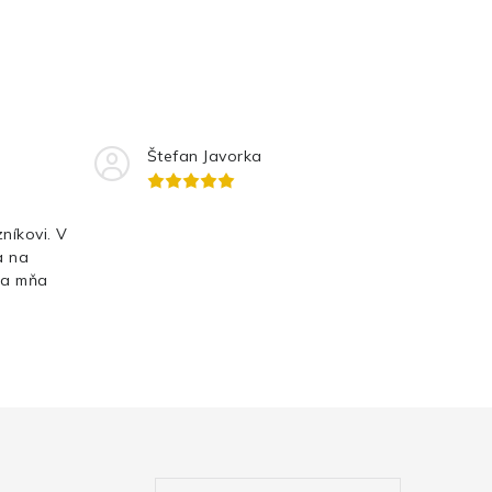
Štefan Javorka
níkovi. V
a na
Za mňa