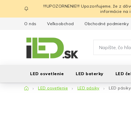
Prejsť
!!!UPOZORNENIE!!! Upozorňujeme, že z dôv
na
informácie na 
obsah
O nás
Veľkoobchod
Obchodné podmienky
LED osvetlenie
LED baterky
LED če
Domov
LED osvetlenie
LED pásiky
LED pásiky