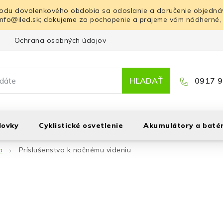
odu dovolenkového obdobia sa odoslanie a doručenie objednáv
info@iled.sk; ďakujeme za pochopenie a prajeme vám nádherné,
Ochrana osobných údajov
Blog
Kontakt
HĽADAŤ
0917 9
lovky
Cyklistické osvetlenie
Akumulátory a batér
a
Príslušenstvo k nočnému videniu