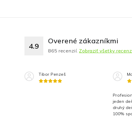
Overené zákazníkmi
4.9
865
recenzií.
Zobraziť všetky recenz
Tibor Penzeš
Ma
Profesion
jeden de
druhý de
100% spo