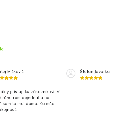
ie
tej Miškovič
Štefan Javorka
álny prístup ku zákazníkovi. V
ň ráno rom objednal a na
ň som to mal doma. Za mňa
kojnosť.