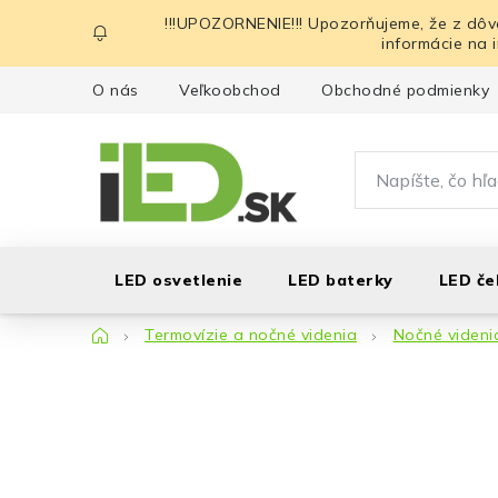
Prejsť
!!!UPOZORNENIE!!! Upozorňujeme, že z dôv
na
informácie na 
obsah
O nás
Veľkoobchod
Obchodné podmienky
LED osvetlenie
LED baterky
LED če
Domov
Termovízie a nočné videnia
Nočné videni