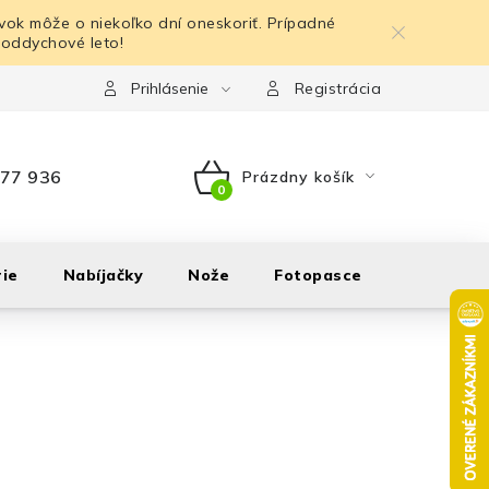
ok môže o niekoľko dní oneskoriť. Prípadné
 oddychové leto!
Prihlásenie
Registrácia
77 936
Prázdny košík
NÁKUPNÝ
KOŠÍK
ie
Nabíjačky
Nože
Fotopasce
Outdoor