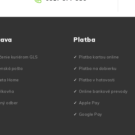
rava
Platba
čenie kuriérom GLS
Platba kartou online
enská pošta
Platba na dobierku
eta Home
Platba v hotovosti
elkovňa
Online bankové prevody
ný odber
Apple Pay
Google Pay