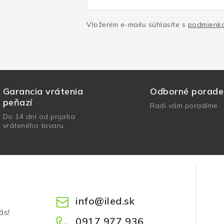
Vložením e-mailu súhlasíte s
podmienka
Garancia vrátenia
Odborné porade
peňazí
Radi vám poradíme
Do 14 dní od prijatia
vráteného tovaru
info
@
iled.sk
ás!
0917 977 936