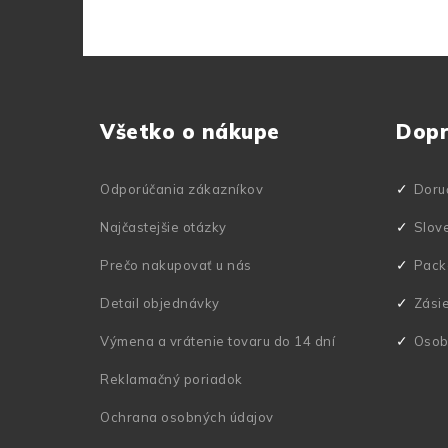
Z
á
Všetko o nákupe
Dop
p
ä
Odporúčania zákazníkov
Doru
t
Najčastejšie otázky
Slov
i
Prečo nakupovať u nás
Pack
e
Detail objednávky
Zási
Výmena a vrátenie tovaru do 14 dní
Osob
Reklamačný poriadok
Ochrana osobných údajov