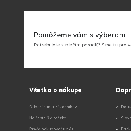
Pomôžeme vám s výberom
Potrebujete s niečím poradiť? Sme tu pre v
Z
á
Všetko o nákupe
Dop
p
ä
Odporúčania zákazníkov
Doru
t
Najčastejšie otázky
Slov
i
Prečo nakupovať u nás
Pack