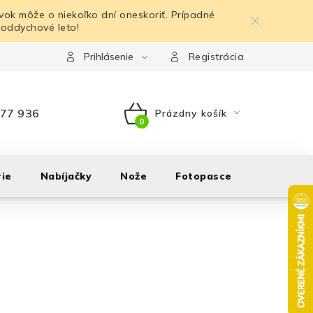
ok môže o niekoľko dní oneskoriť. Prípadné
 oddychové leto!
Prihlásenie
Registrácia
77 936
Prázdny košík
NÁKUPNÝ
KOŠÍK
ie
Nabíjačky
Nože
Fotopasce
Outdoor