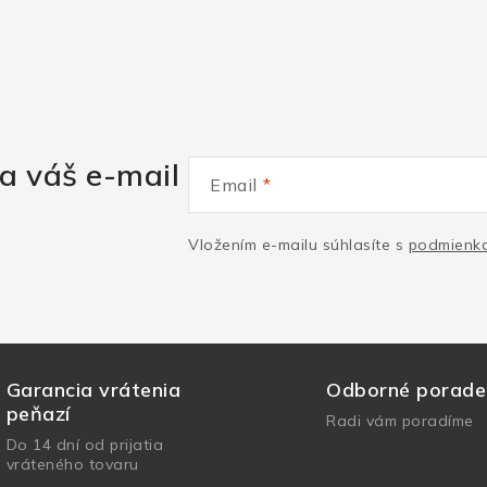
a váš e-mail
Email
Vložením e-mailu súhlasíte s
podmienka
Garancia vrátenia
Odborné porade
peňazí
Radi vám poradíme
Do 14 dní od prijatia
vráteného tovaru