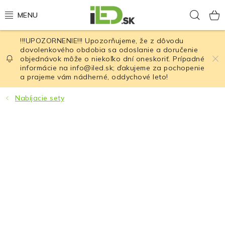
Prejsť
Hľad
na
obsah
!!!UPOZORNENIE!!! Upozorňujeme, že z dôvodu
LED osvetlenie
dovolenkového obdobia sa odoslanie a doručenie
objednávok môže o niekoľko dní oneskoriť. Prípadné
informácie na info@iled.sk; ďakujeme za pochopenie
LED baterky
a prajeme vám nádherné, oddychové leto!
LED čelovky
Nabíjacie sety
Cyklistické osvetlenie
Akumulátory a batérie
Nabíjačky
Nože