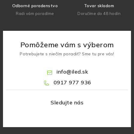
Odborné poradenstvo
Tovar skladom
Radi vám poradíme
Doručíme do 48 hodín
Pomôžeme vám s výberom
Potrebujete s niečím poradiť? Sme tu pre vás!
info
@
iled.sk
0917 977 936
Z