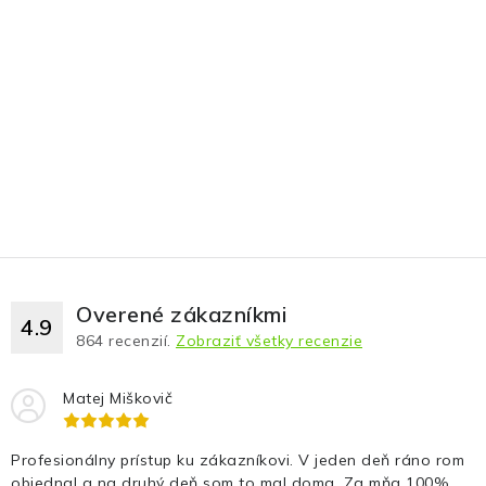
Overené zákazníkmi
4.9
864
recenzií.
Zobraziť všetky recenzie
Matej Miškovič
Profesionálny prístup ku zákazníkovi. V jeden deň ráno rom
objednal a na druhý deň som to mal doma. Za mňa 100%