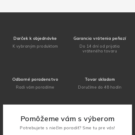
Darček k objednávke
Garancia vrátenia peňazí
K vybraným produktom
Do 14 dní od prijatia
vráteného tovaru
Odborné poradenstvo
Tovar skladom
Radi vám poradíme
Doručíme do 48 hodín
Pomôžeme vám s výberom
Potrebujete s niečím poradiť? Sme tu pre vás!