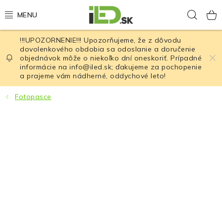
Prejsť
Hľad
na
obsah
!!!UPOZORNENIE!!! Upozorňujeme, že z dôvodu
LED osvetlenie
dovolenkového obdobia sa odoslanie a doručenie
objednávok môže o niekoľko dní oneskoriť. Prípadné
informácie na info@iled.sk; ďakujeme za pochopenie
LED baterky
a prajeme vám nádherné, oddychové leto!
LED čelovky
Fotopasce
Cyklistické osvetlenie
Akumulátory a batérie
Nabíjačky
Nože