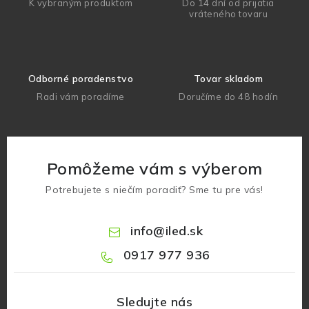
K vybraným produktom
Do 14 dní od prijatia
vráteného tovaru
Odborné poradenstvo
Tovar skladom
Radi vám poradíme
Doručíme do 48 hodín
Pomôžeme vám s výberom
Potrebujete s niečím poradiť? Sme tu pre vás!
info
@
iled.sk
0917 977 936