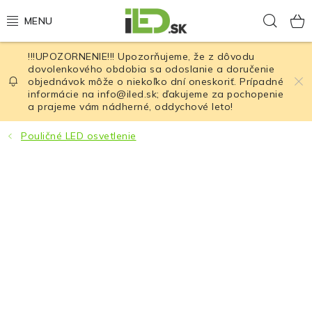
Prejsť
Hľad
na
obsah
!!!UPOZORNENIE!!! Upozorňujeme, že z dôvodu
LED osvetlenie
dovolenkového obdobia sa odoslanie a doručenie
objednávok môže o niekoľko dní oneskoriť. Prípadné
informácie na info@iled.sk; ďakujeme za pochopenie
LED baterky
a prajeme vám nádherné, oddychové leto!
LED čelovky
Pouličné LED osvetlenie
Cyklistické osvetlenie
Akumulátory a batérie
Nabíjačky
Nože