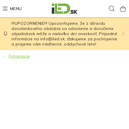
Prejsť
Hľad
na
obsah
!!!UPOZORNENIE!!! Upozorňujeme, že z dôvodu
LED osvetlenie
dovolenkového obdobia sa odoslanie a doručenie
objednávok môže o niekoľko dní oneskoriť. Prípadné
informácie na info@iled.sk; ďakujeme za pochopenie
LED baterky
a prajeme vám nádherné, oddychové leto!
LED čelovky
Fotopasce
Cyklistické osvetlenie
Akumulátory a batérie
Nabíjačky
Nože