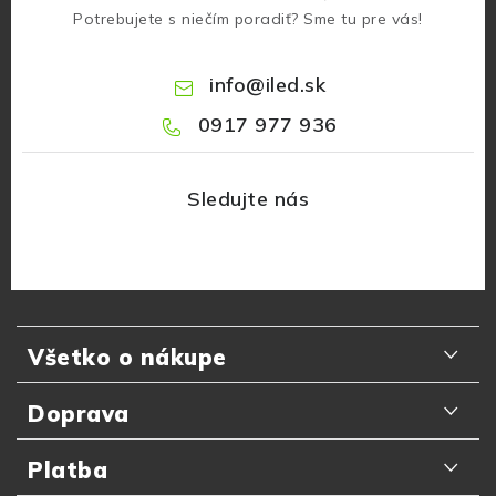
Potrebujete s niečím poradiť? Sme tu pre vás!
info
@
iled.sk
0917 977 936
Z
á
Všetko o nákupe
p
ä
Odporúčania zákazníkov
Doprava
t
Najčastejšie otázky
i
Doručenie kuriérom GLS
Platba
e
Prečo nakupovať u nás