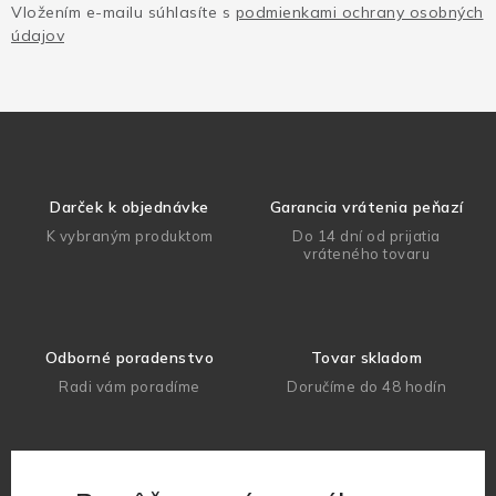
Vložením e-mailu súhlasíte s
podmienkami ochrany osobných
údajov
Darček k objednávke
Garancia vrátenia peňazí
K vybraným produktom
Do 14 dní od prijatia
vráteného tovaru
Odborné poradenstvo
Tovar skladom
Radi vám poradíme
Doručíme do 48 hodín