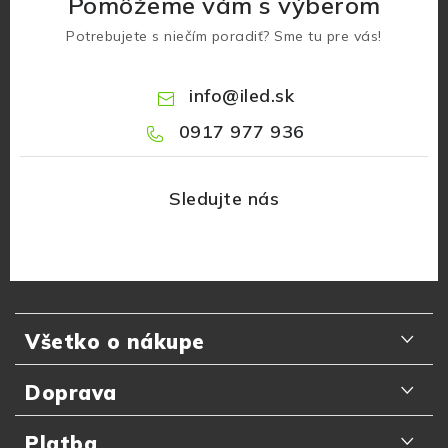
Pomôžeme vám s výberom
Potrebujete s niečím poradiť? Sme tu pre vás!
info
@
iled.sk
0917 977 936
Z
á
Všetko o nákupe
p
ä
Odporúčania zákazníkov
Doprava
t
Najčastejšie otázky
i
Doručenie kuriérom GLS
Platba