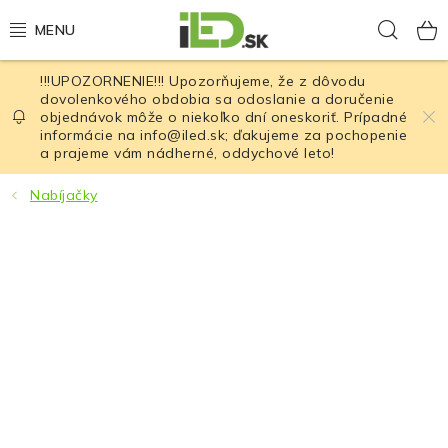
Prejsť
Hľad
na
obsah
!!!UPOZORNENIE!!! Upozorňujeme, že z dôvodu
LED osvetlenie
dovolenkového obdobia sa odoslanie a doručenie
objednávok môže o niekoľko dní oneskoriť. Prípadné
informácie na info@iled.sk; ďakujeme za pochopenie
LED baterky
a prajeme vám nádherné, oddychové leto!
LED čelovky
Nabíjačky
Cyklistické osvetlenie
Akumulátory a batérie
Nabíjačky
Nože