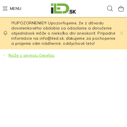
Prejsť
Hľad
na
obsah
!!!UPOZORNENIE!!! Upozorňujeme, že z dôvodu
LED osvetlenie
dovolenkového obdobia sa odoslanie a doručenie
objednávok môže o niekoľko dní oneskoriť. Prípadné
informácie na info@iled.sk; ďakujeme za pochopenie
LED baterky
a prajeme vám nádherné, oddychové leto!
LED čelovky
Nože s pevnou čepeľou
Cyklistické osvetlenie
Akumulátory a batérie
Nabíjačky
Nože