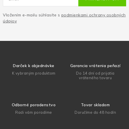
Vložením e-mailu súhlasíte s
podmienkami ochrany osobných
údajov
Darček k objednávke
Garancia vrátenia peňazí
K vybraným produktom
Do 14 dní od prijatia
vráteného tovaru
Odborné poradenstvo
Tovar skladom
Radi vám poradíme
Doručíme do 48 hodín