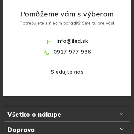
Pomôžeme vám s výberom
Potrebujete s niečím poradiť? Sme tu pre vás!
info
@
iled.sk
0917 977 936
Z
á
Všetko o nákupe
p
ä
Odporúčania zákazníkov
Doprava
t