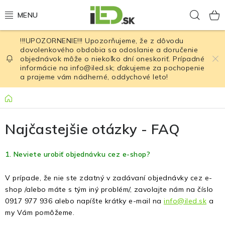
Prejsť
Hľad
na
obsah
!!!UPOZORNENIE!!! Upozorňujeme, že z dôvodu
LED osvetlenie
dovolenkového obdobia sa odoslanie a doručenie
objednávok môže o niekoľko dní oneskoriť. Prípadné
informácie na info@iled.sk; ďakujeme za pochopenie
LED baterky
a prajeme vám nádherné, oddychové leto!
LED čelovky
Domov
Cyklistické osvetlenie
Najčastejšie otázky - FAQ
Akumulátory a batérie
1. Neviete urobiť objednávku cez e-shop?
V prípade, že nie ste zdatný v zadávaní objednávky cez e-
Nabíjačky
shop /alebo máte s tým iný problém/, zavolajte nám na číslo
0917 977 936 alebo napíšte krátky e-mail na
info@iled.sk
a
Nože
my Vám pomôžeme.