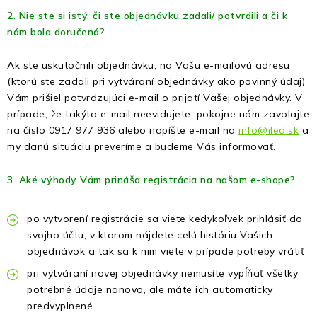
Fotopasce
2. Nie ste si istý, či ste objednávku zadali/ potvrdili a či k
nám bola doručená?
Outdoor
Ak ste uskutočnili objednávku, na Vašu e-mailovú adresu
(ktorú ste zadali pri vytváraní objednávky ako povinný údaj)
Termovízie a nočné videnia
Vám prišiel potvrdzujúci e-mail o prijatí Vašej objednávky. V
prípade, že takýto e-mail neevidujete, pokojne nám zavolajte
Tip na darček
na číslo 0917 977 936 alebo napíšte e-mail na
info@iled.sk
a
my danú situáciu preveríme a budeme Vás informovať.
Výpredaj
3. Aké výhody Vám prináša registrácia na našom e-shope?
Značky
po vytvorení registrácie sa viete kedykoľvek prihlásiť do
svojho účtu, v ktorom nájdete celú históriu Vašich
O nás
Veľkoobchod
Obchodné podmienky
objednávok a tak sa k nim viete v prípade potreby vrátiť
Ochrana osobných údajov
Blog
Kontakt
pri vytváraní novej objednávky nemusíte vypĺňať všetky
potrebné údaje nanovo, ale máte ich automaticky
predvyplnené