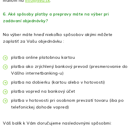
mailom na
info@iled.sk
.
6. Aké spôsoby platby a prepravy máte na výber pri
zadávaní objednávky?
Na výber máte hneď niekoľko spôsobov akými môžete
zaplatiť za Vašu objednávku :
platba online platobnou kartou
platba ako zrýchlený bankový prevod (presmerovanie do
Vášho internetbanking-u)
platba na dobierku (kartou alebo v hotovosti)
platba vopred na bankový účet
platba v hotovosti pri osobnom prevzatí tovaru (iba po
telefonickej dohode vopred)
Váš balík k Vám doručujeme nasledovnými spôsobmi: