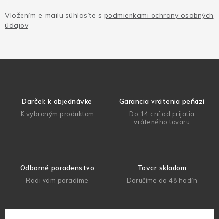
Vložením e-mailu súhlasíte s
podmienkami ochrany osobných
údajov
Darček k objednávke
Garancia vrátenia peňazí
K vybraným produktom
Do 14 dní od prijatia
vráteného tovaru
Odborné poradenstvo
Tovar skladom
Radi vám poradíme
Doručíme do 48 hodín