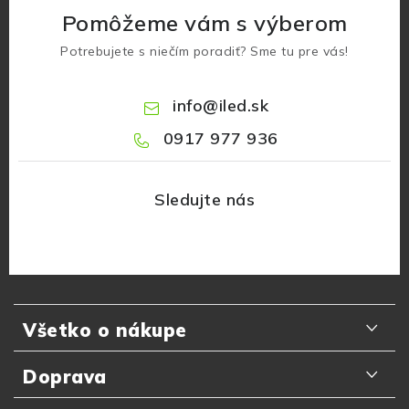
Pomôžeme vám s výberom
Potrebujete s niečím poradiť? Sme tu pre vás!
info
@
iled.sk
0917 977 936
Z
á
Všetko o nákupe
p
ä
Odporúčania zákazníkov
Doprava
t
Najčastejšie otázky