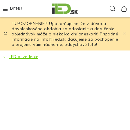
Prejsť
Hľad
na
obsah
!!!UPOZORNENIE!!! Upozorňujeme, že z dôvodu
LED osvetlenie
dovolenkového obdobia sa odoslanie a doručenie
objednávok môže o niekoľko dní oneskoriť. Prípadné
informácie na info@iled.sk; ďakujeme za pochopenie
LED baterky
a prajeme vám nádherné, oddychové leto!
LED čelovky
LED osvetlenie
Cyklistické osvetlenie
Akumulátory a batérie
Nabíjačky
Nože