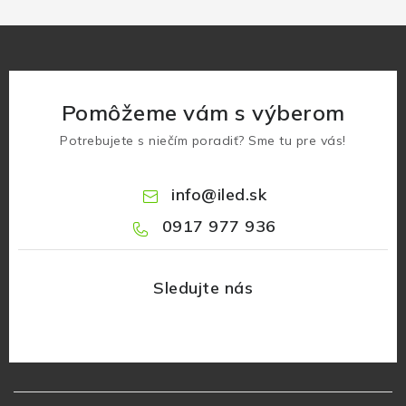
Pomôžeme vám s výberom
Potrebujete s niečím poradiť? Sme tu pre vás!
info
@
iled.sk
0917 977 936
Z
á