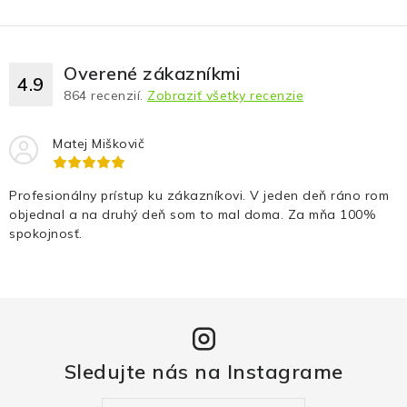
Fotopasce
Outdoor
Overené zákazníkmi
4.9
864
recenzií.
Zobraziť všetky recenzie
Termovízie a nočné videnia
Matej Miškovič
Tip na darček
Profesionálny prístup ku zákazníkovi. V jeden deň ráno rom
Výpredaj
objednal a na druhý deň som to mal doma. Za mňa 100%
spokojnosť.
Značky
O nás
Veľkoobchod
Obchodné podmienky
Ochrana osobných údajov
Blog
Kontakt
Sledujte nás na Instagrame