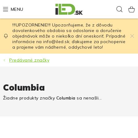
Prejsť
Hľad
na
obsah
!!!UPOZORNENIE!!! Upozorňujeme, že z dôvodu
LED osvetlenie
dovolenkového obdobia sa odoslanie a doručenie
objednávok môže o niekoľko dní oneskoriť. Prípadné
informácie na info@iled.sk; ďakujeme za pochopenie
LED baterky
a prajeme vám nádherné, oddychové leto!
LED čelovky
Predávané značky
Cyklistické osvetlenie
Columbia
Akumulátory a batérie
Žiadne produkty značky
Columbia
sa nenašli...
Nabíjačky
Nože