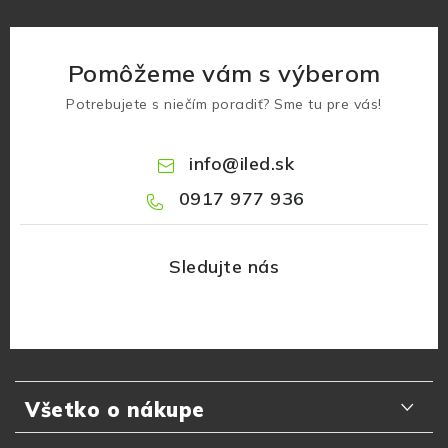
Pomôžeme vám s výberom
Potrebujete s niečím poradiť? Sme tu pre vás!
info
@
iled.sk
0917 977 936
Z
á
Všetko o nákupe
p
ä