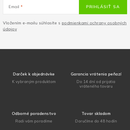
Email
PRIHLÁSIŤ SA
Vložením e-mailu súhlasíte s
podmienkami ochrany osobných
údajov
Darček k objednávke
Garancia vrátenia peňazí
K vybraným produktom
Do 14 dní od prijatia
vráteného tovaru
Odborné poradenstvo
Tovar skladom
Radi vám poradíme
Doručíme do 48 hodín