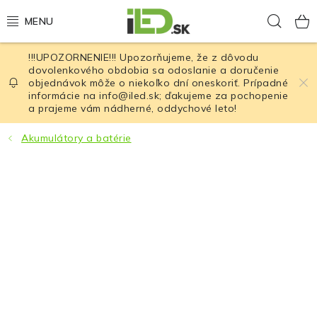
Prejsť
Hľad
na
obsah
!!!UPOZORNENIE!!! Upozorňujeme, že z dôvodu
LED osvetlenie
dovolenkového obdobia sa odoslanie a doručenie
objednávok môže o niekoľko dní oneskoriť. Prípadné
informácie na info@iled.sk; ďakujeme za pochopenie
LED baterky
a prajeme vám nádherné, oddychové leto!
LED čelovky
Akumulátory a batérie
Cyklistické osvetlenie
Akumulátory a batérie
Nabíjačky
Nože