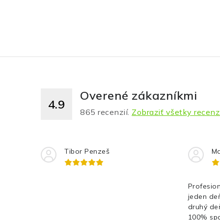
Overené zákazníkmi
4.9
865
recenzií.
Zobraziť všetky recenz
Tibor Penzeš
Ma
Profesion
jeden de
druhý de
100% spo