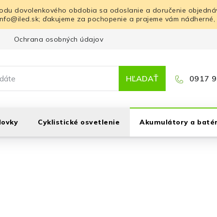
odu dovolenkového obdobia sa odoslanie a doručenie objednáv
info@iled.sk; ďakujeme za pochopenie a prajeme vám nádherné,
Ochrana osobných údajov
Blog
Kontakt
HĽADAŤ
0917 9
lovky
Cyklistické osvetlenie
Akumulátory a batér