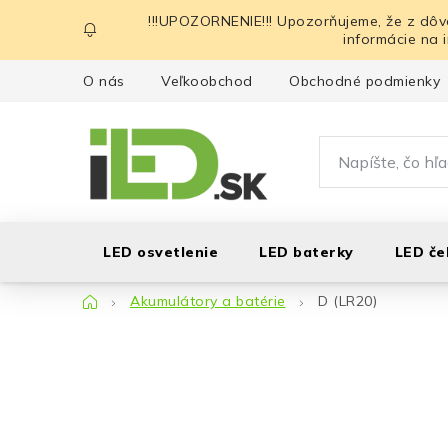
Prejsť
!!!UPOZORNENIE!!! Upozorňujeme, že z dôv
na
informácie na 
obsah
O nás
Veľkoobchod
Obchodné podmienky
LED osvetlenie
LED baterky
LED če
Domov
Akumulátory a batérie
D (LR20)