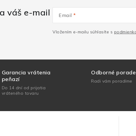
a váš e-mail
Email
Vložením e-mailu súhlasíte s
podmienka
Garancia vrátenia
Odborné porade
peňazí
Radi vám poradíme
Do 14 dní od prijatia
vráteného tovaru