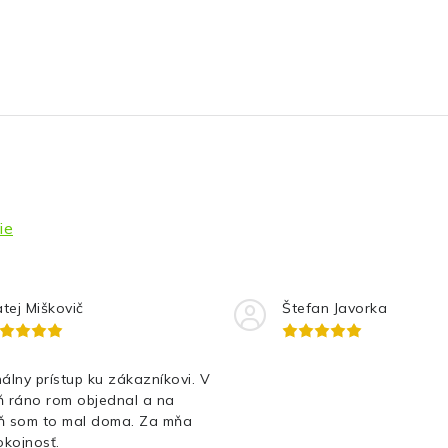
ie
tej Miškovič
Štefan Javorka
álny prístup ku zákazníkovi. V
ň ráno rom objednal a na
ň som to mal doma. Za mňa
kojnosť.