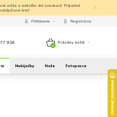
ok môže o niekoľko dní oneskoriť. Prípadné
 oddychové leto!
Prihlásenie
Registrácia
77 936
Prázdny košík
NÁKUPNÝ
KOŠÍK
ie
Nabíjačky
Nože
Fotopasce
Outdoor