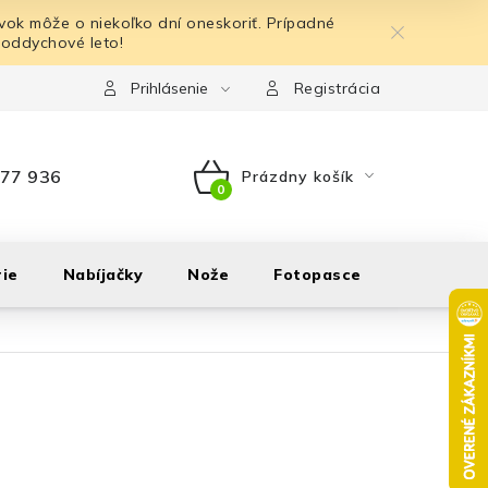
ok môže o niekoľko dní oneskoriť. Prípadné
 oddychové leto!
Prihlásenie
Registrácia
77 936
Prázdny košík
NÁKUPNÝ
KOŠÍK
ie
Nabíjačky
Nože
Fotopasce
Outdoor