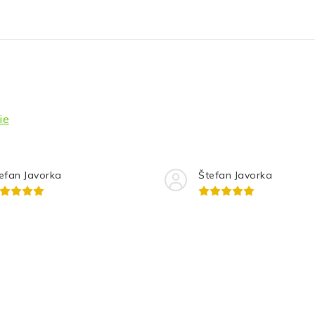
ie
efan Javorka
Štefan Javorka