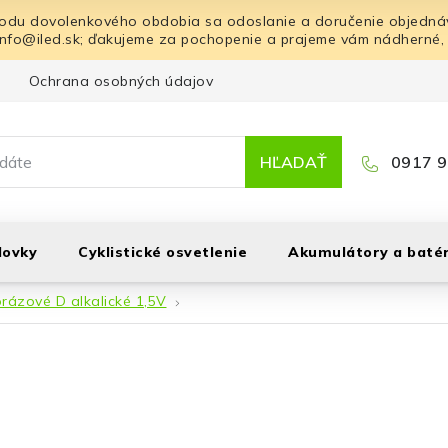
odu dovolenkového obdobia sa odoslanie a doručenie objednáv
info@iled.sk; ďakujeme za pochopenie a prajeme vám nádherné,
Ochrana osobných údajov
Blog
Kontakt
HĽADAŤ
0917 9
lovky
Cyklistické osvetlenie
Akumulátory a batér
rázové D alkalické 1,5V