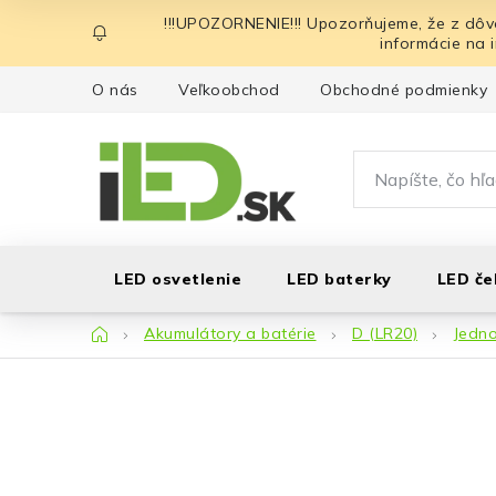
Prejsť
!!!UPOZORNENIE!!! Upozorňujeme, že z dôv
na
informácie na 
obsah
O nás
Veľkoobchod
Obchodné podmienky
LED osvetlenie
LED baterky
LED če
Domov
Akumulátory a batérie
D (LR20)
Jedno