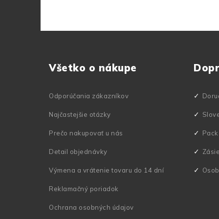
Z
á
Všetko o nákupe
Dop
p
ä
Odporúčania zákazníkov
Doru
t
Najčastejšie otázky
Slov
i
Prečo nakupovať u nás
Pack
e
Detail objednávky
Zási
Výmena a vrátenie tovaru do 14 dní
Osob
Reklamačný poriadok
Ochrana osobných údajov