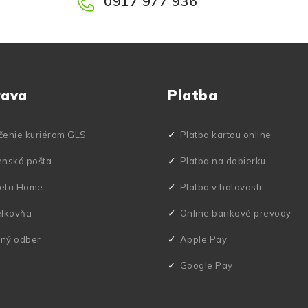
0917 977 936
rava
Platba
čenie kuriérom GLS
Platba kartou online
enská pošta
Platba na dobierku
eta Home
Platba v hotovosti
elkovňa
Online bankové prevody
ný odber
Apple Pay
Google Pay