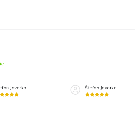
ie
efan Javorka
Štefan Javorka