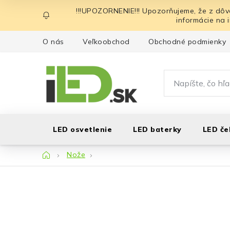
Prejsť
!!!UPOZORNENIE!!! Upozorňujeme, že z dôv
na
informácie na 
obsah
O nás
Veľkoobchod
Obchodné podmienky
LED osvetlenie
LED baterky
LED če
Domov
Nože