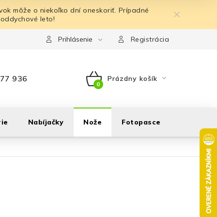
ok môže o niekoľko dní oneskoriť. Prípadné
 oddychové leto!
Prihlásenie
Registrácia
77 936
Prázdny košík
NÁKUPNÝ
KOŠÍK
ie
Nabíjačky
Nože
Fotopasce
Outdoor