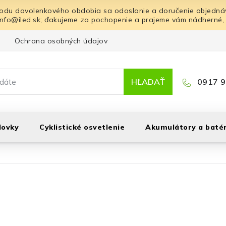
odu dovolenkového obdobia sa odoslanie a doručenie objednáv
info@iled.sk; ďakujeme za pochopenie a prajeme vám nádherné,
Ochrana osobných údajov
Blog
Kontakt
HĽADAŤ
0917 9
lovky
Cyklistické osvetlenie
Akumulátory a batér