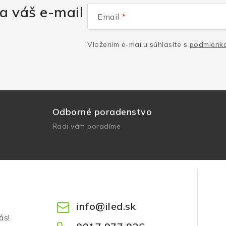
a váš e-mail
Email
Vložením e-mailu súhlasíte s
podmienka
Odborné poradenstvo
Radi vám poradíme
info
@
iled.sk
ás!