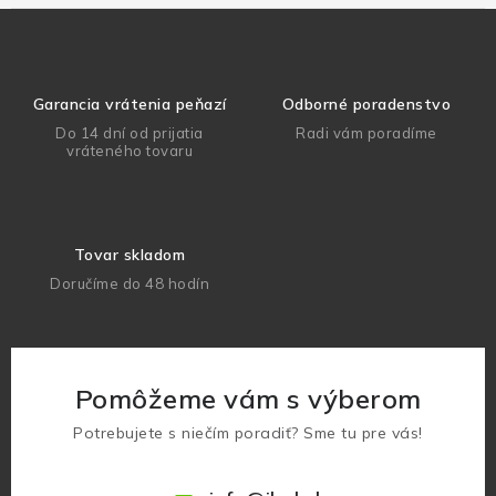
Garancia vrátenia peňazí
Odborné poradenstvo
Do 14 dní od prijatia
Radi vám poradíme
vráteného tovaru
Tovar skladom
Doručíme do 48 hodín
Pomôžeme vám s výberom
Potrebujete s niečím poradiť? Sme tu pre vás!