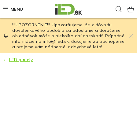
Prejsť
Hľad
na
obsah
!!!UPOZORNENIE!!! Upozorňujeme, že z dôvodu
LED osvetlenie
dovolenkového obdobia sa odoslanie a doručenie
objednávok môže o niekoľko dní oneskoriť. Prípadné
informácie na info@iled.sk; ďakujeme za pochopenie
LED baterky
a prajeme vám nádherné, oddychové leto!
LED čelovky
LED panely
Cyklistické osvetlenie
Akumulátory a batérie
Nabíjačky
Nože