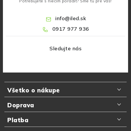
Potrebujete s niečím poradiť? Sme tu pre vás!
info
@
iled.sk
0917 977 936
Z
á
Všetko o nákupe
p
ä
Odporúčania zákazníkov
Doprava
t
Najčastejšie otázky
i
Doručenie kuriérom GLS
Platba
e
Prečo nakupovať u nás
Slovenská pošta