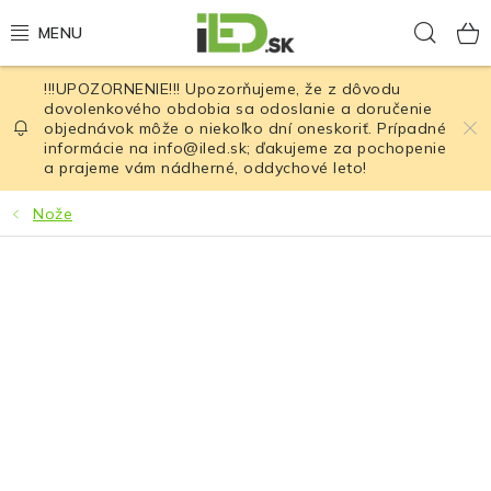
Prejsť
Hľad
na
obsah
!!!UPOZORNENIE!!! Upozorňujeme, že z dôvodu
LED osvetlenie
dovolenkového obdobia sa odoslanie a doručenie
objednávok môže o niekoľko dní oneskoriť. Prípadné
informácie na info@iled.sk; ďakujeme za pochopenie
LED baterky
a prajeme vám nádherné, oddychové leto!
LED čelovky
Nože
Cyklistické osvetlenie
Akumulátory a batérie
Nabíjačky
Nože