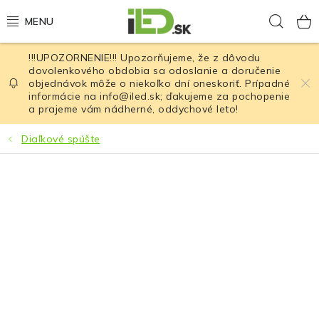
Prejsť
Hľad
na
obsah
!!!UPOZORNENIE!!! Upozorňujeme, že z dôvodu
LED osvetlenie
dovolenkového obdobia sa odoslanie a doručenie
objednávok môže o niekoľko dní oneskoriť. Prípadné
informácie na info@iled.sk; ďakujeme za pochopenie
LED baterky
a prajeme vám nádherné, oddychové leto!
LED čelovky
Diaľkové spúšte
Cyklistické osvetlenie
Akumulátory a batérie
Nabíjačky
Nože